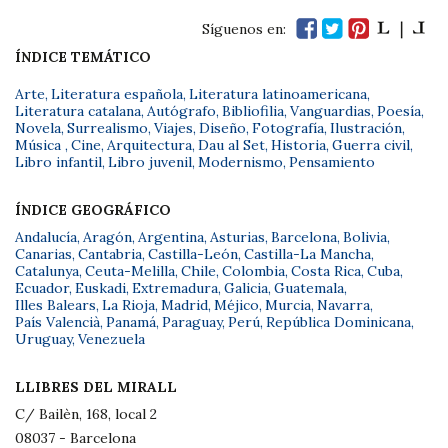
Síguenos en:
ÍNDICE TEMÁTICO
Arte
,
Literatura española
,
Literatura latinoamericana
,
Literatura catalana
,
Autógrafo
,
Bibliofilia
,
Vanguardias
,
Poesía
,
Novela
,
Surrealismo
,
Viajes
,
Diseño
,
Fotografía
,
Ilustración
,
Música
,
Cine
,
Arquitectura
,
Dau al Set
,
Historia
,
Guerra civil
,
Libro infantil
,
Libro juvenil
,
Modernismo
,
Pensamiento
ÍNDICE GEOGRÁFICO
Andalucía
,
Aragón
,
Argentina
,
Asturias
,
Barcelona
,
Bolivia
,
Canarias
,
Cantabria
,
Castilla-León
,
Castilla-La Mancha
,
Catalunya
,
Ceuta-Melilla
,
Chile
,
Colombia
,
Costa Rica
,
Cuba
,
Ecuador
,
Euskadi
,
Extremadura
,
Galicia
,
Guatemala
,
Illes Balears
,
La Rioja
,
Madrid
,
Méjico
,
Murcia
,
Navarra
,
País Valencià
,
Panamá
,
Paraguay
,
Perú
,
República Dominicana
,
Uruguay
,
Venezuela
LLIBRES DEL MIRALL
C/ Bailèn, 168, local 2
08037 - Barcelona