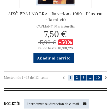
AIXÒ ERA I NO ERA - Barcelona 1989 - Il·lustrat
- 1a edició
CAPMANY, Maria Aurèlia
7,50 €
15,00 €
-50%
válido hasta: 10/08/26
Añadir al carrito
Mostrando 1 - 12 de 112 items
1
2
3
...
10
BOLETÍN