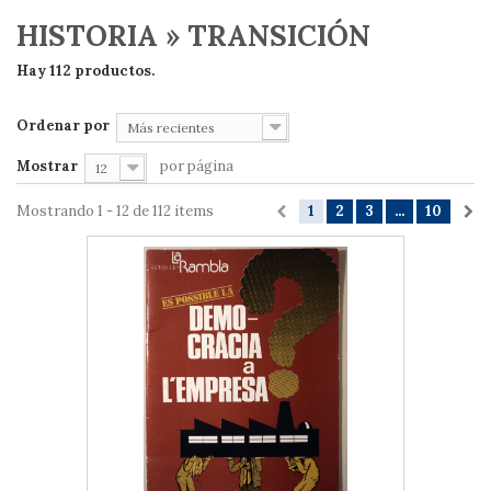
HISTORIA » TRANSICIÓN
Hay 112 productos.
Ordenar por
Más recientes
Mostrar
por página
12
Mostrando 1 - 12 de 112 items
1
2
3
...
10