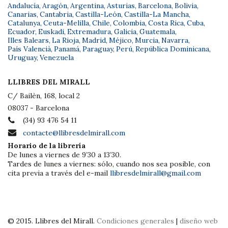
Andalucía
,
Aragón
,
Argentina
,
Asturias
,
Barcelona
,
Bolivia
,
Canarias
,
Cantabria
,
Castilla-León
,
Castilla-La Mancha
,
Catalunya
,
Ceuta-Melilla
,
Chile
,
Colombia
,
Costa Rica
,
Cuba
,
Ecuador
,
Euskadi
,
Extremadura
,
Galicia
,
Guatemala
,
Illes Balears
,
La Rioja
,
Madrid
,
Méjico
,
Murcia
,
Navarra
,
País Valencià
,
Panamá
,
Paraguay
,
Perú
,
República Dominicana
,
Uruguay
,
Venezuela
LLIBRES DEL MIRALL
C/ Bailèn, 168, local 2
08037 - Barcelona
(34) 93 476 54 11
contacte@llibresdelmirall.com
Horario de la librería
De lunes a viernes de 9’30 a 13’30.
Tardes de lunes a viernes: sólo, cuando nos sea posible, con
cita previa a través del e-mail
llibresdelmirall@gmail.com
© 2015. Llibres del Mirall.
Condiciones generales
|
diseño web