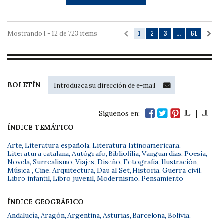
Mostrando 1 - 12 de 723 items
1
2
3
...
61
BOLETÍN
Síguenos en:
ÍNDICE TEMÁTICO
Arte
,
Literatura española
,
Literatura latinoamericana
,
Literatura catalana
,
Autógrafo
,
Bibliofilia
,
Vanguardias
,
Poesía
,
Novela
,
Surrealismo
,
Viajes
,
Diseño
,
Fotografía
,
Ilustración
,
Música
,
Cine
,
Arquitectura
,
Dau al Set
,
Historia
,
Guerra civil
,
Libro infantil
,
Libro juvenil
,
Modernismo
,
Pensamiento
ÍNDICE GEOGRÁFICO
Andalucía
,
Aragón
,
Argentina
,
Asturias
,
Barcelona
,
Bolivia
,