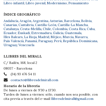
Libro infantil
,
Libro juvenil
,
Modernismo
,
Pensamiento
ÍNDICE GEOGRÁFICO
Andalucía
,
Aragón
,
Argentina
,
Asturias
,
Barcelona
,
Bolivia
,
Canarias
,
Cantabria
,
Castilla-León
,
Castilla-La Mancha
,
Catalunya
,
Ceuta-Melilla
,
Chile
,
Colombia
,
Costa Rica
,
Cuba
,
Ecuador
,
Euskadi
,
Extremadura
,
Galicia
,
Guatemala
,
Illes Balears
,
La Rioja
,
Madrid
,
Méjico
,
Murcia
,
Navarra
,
País Valencià
,
Panamá
,
Paraguay
,
Perú
,
República Dominicana
,
Uruguay
,
Venezuela
LLIBRES DEL MIRALL
C/ Bailèn, 168, local 2
08037 - Barcelona
(34) 93 476 54 11
contacte@llibresdelmirall.com
Horario de la librería
De lunes a viernes de 9’30 a 13’30.
Tardes de lunes a viernes: sólo, cuando nos sea posible, con
cita previa a través del e-mail
llibresdelmirall@gmail.com