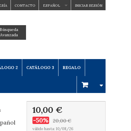
ERÍA
CONTACTO
ESPAÑOL
INICIAR SESIÓN
Búsqueda
Avanzada
ÁLOGO 2
CATÁLOGO 3
REGALO
10,00 €
a
-50%
20,00 €
spañol
válido hasta: 10/08/26