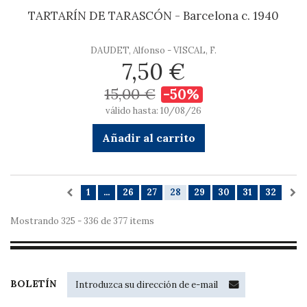
TARTARÍN DE TARASCÓN - Barcelona c. 1940
DAUDET, Alfonso - VISCAL, F.
7,50 €
15,00 €
-50%
válido hasta: 10/08/26
Añadir al carrito
1
...
26
27
28
29
30
31
32
Mostrando 325 - 336 de 377 items
BOLETÍN