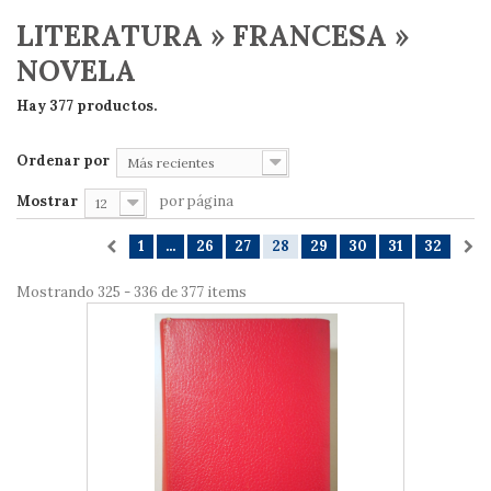
LITERATURA » FRANCESA »
NOVELA
Hay 377 productos.
Ordenar por
Más recientes
Mostrar
por página
12
1
...
26
27
28
29
30
31
32
Mostrando 325 - 336 de 377 items