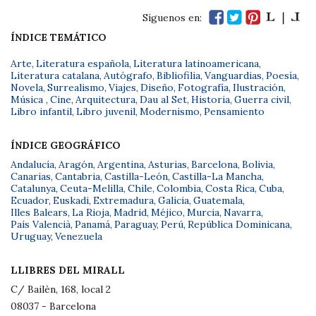
Síguenos en:
ÍNDICE TEMÁTICO
Arte
,
Literatura española
,
Literatura latinoamericana
,
Literatura catalana
,
Autógrafo
,
Bibliofilia
,
Vanguardias
,
Poesía
,
Novela
,
Surrealismo
,
Viajes
,
Diseño
,
Fotografía
,
Ilustración
,
Música
,
Cine
,
Arquitectura
,
Dau al Set
,
Historia
,
Guerra civil
,
Libro infantil
,
Libro juvenil
,
Modernismo
,
Pensamiento
ÍNDICE GEOGRÁFICO
Andalucía
,
Aragón
,
Argentina
,
Asturias
,
Barcelona
,
Bolivia
,
Canarias
,
Cantabria
,
Castilla-León
,
Castilla-La Mancha
,
Catalunya
,
Ceuta-Melilla
,
Chile
,
Colombia
,
Costa Rica
,
Cuba
,
Ecuador
,
Euskadi
,
Extremadura
,
Galicia
,
Guatemala
,
Illes Balears
,
La Rioja
,
Madrid
,
Méjico
,
Murcia
,
Navarra
,
País Valencià
,
Panamá
,
Paraguay
,
Perú
,
República Dominicana
,
Uruguay
,
Venezuela
LLIBRES DEL MIRALL
C/ Bailèn, 168, local 2
08037 - Barcelona