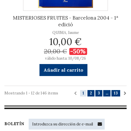
MISTERIOSES FRUITES - Barcelona 2004 - 1ª
edició
QUIMA, Jaume
10,00 €
20,00 €
-50%
válido hasta: 10/08/26
Añadir al carrito
Mostrando 1 - 12 de 146 items
1
2
3
...
13
BOLETÍN