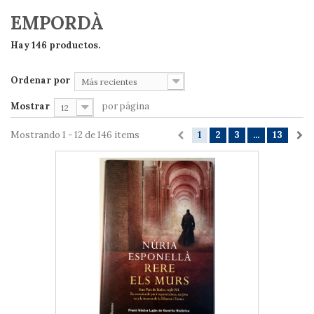
EMPORDÀ
Hay 146 productos.
Ordenar por
Más recientes
Mostrar
por página
12
Mostrando 1 - 12 de 146 items
1
2
3
...
13