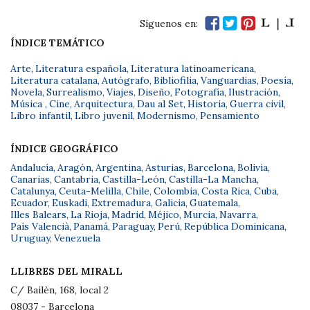
Síguenos en:
ÍNDICE TEMÁTICO
Arte
,
Literatura española
,
Literatura latinoamericana
,
Literatura catalana
,
Autógrafo
,
Bibliofilia
,
Vanguardias
,
Poesía
,
Novela
,
Surrealismo
,
Viajes
,
Diseño
,
Fotografía
,
Ilustración
,
Música
,
Cine
,
Arquitectura
,
Dau al Set
,
Historia
,
Guerra civil
,
Libro infantil
,
Libro juvenil
,
Modernismo
,
Pensamiento
ÍNDICE GEOGRÁFICO
Andalucía
,
Aragón
,
Argentina
,
Asturias
,
Barcelona
,
Bolivia
,
Canarias
,
Cantabria
,
Castilla-León
,
Castilla-La Mancha
,
Catalunya
,
Ceuta-Melilla
,
Chile
,
Colombia
,
Costa Rica
,
Cuba
,
Ecuador
,
Euskadi
,
Extremadura
,
Galicia
,
Guatemala
,
Illes Balears
,
La Rioja
,
Madrid
,
Méjico
,
Murcia
,
Navarra
,
País Valencià
,
Panamá
,
Paraguay
,
Perú
,
República Dominicana
,
Uruguay
,
Venezuela
LLIBRES DEL MIRALL
C/ Bailèn, 168, local 2
08037 - Barcelona