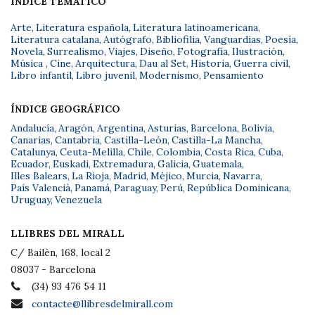
ÍNDICE TEMÁTICO
Arte
,
Literatura española
,
Literatura latinoamericana
,
Literatura catalana
,
Autógrafo
,
Bibliofilia
,
Vanguardias
,
Poesía
,
Novela
,
Surrealismo
,
Viajes
,
Diseño
,
Fotografía
,
Ilustración
,
Música
,
Cine
,
Arquitectura
,
Dau al Set
,
Historia
,
Guerra civil
,
Libro infantil
,
Libro juvenil
,
Modernismo
,
Pensamiento
ÍNDICE GEOGRÁFICO
Andalucía
,
Aragón
,
Argentina
,
Asturias
,
Barcelona
,
Bolivia
,
Canarias
,
Cantabria
,
Castilla-León
,
Castilla-La Mancha
,
Catalunya
,
Ceuta-Melilla
,
Chile
,
Colombia
,
Costa Rica
,
Cuba
,
Ecuador
,
Euskadi
,
Extremadura
,
Galicia
,
Guatemala
,
Illes Balears
,
La Rioja
,
Madrid
,
Méjico
,
Murcia
,
Navarra
,
País Valencià
,
Panamá
,
Paraguay
,
Perú
,
República Dominicana
,
Uruguay
,
Venezuela
LLIBRES DEL MIRALL
C/ Bailèn, 168, local 2
08037 - Barcelona
(34) 93 476 54 11
contacte@llibresdelmirall.com