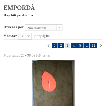
EMPORDÀ
Hay 146 productos.
Ordenar por
Más recientes
Mostrar
por página
12
1
2
3
4
5
...
13
Mostrando 25 - 36 de 146 items