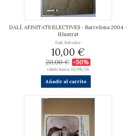
DALÍ, AFINITATS ELECTIVES - Barcelona 2004 -
Il·lustrat
Dalí, Salvador
10,00 €
20,00 €
-50%
válido hasta: 10/08/26
Añadir al carrito