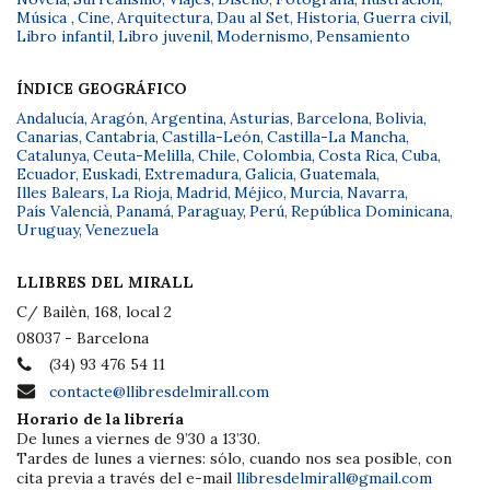
Música
,
Cine
,
Arquitectura
,
Dau al Set
,
Historia
,
Guerra civil
,
Libro infantil
,
Libro juvenil
,
Modernismo
,
Pensamiento
ÍNDICE GEOGRÁFICO
Andalucía
,
Aragón
,
Argentina
,
Asturias
,
Barcelona
,
Bolivia
,
Canarias
,
Cantabria
,
Castilla-León
,
Castilla-La Mancha
,
Catalunya
,
Ceuta-Melilla
,
Chile
,
Colombia
,
Costa Rica
,
Cuba
,
Ecuador
,
Euskadi
,
Extremadura
,
Galicia
,
Guatemala
,
Illes Balears
,
La Rioja
,
Madrid
,
Méjico
,
Murcia
,
Navarra
,
País Valencià
,
Panamá
,
Paraguay
,
Perú
,
República Dominicana
,
Uruguay
,
Venezuela
LLIBRES DEL MIRALL
C/ Bailèn, 168, local 2
08037 - Barcelona
(34) 93 476 54 11
contacte@llibresdelmirall.com
Horario de la librería
De lunes a viernes de 9’30 a 13’30.
Tardes de lunes a viernes: sólo, cuando nos sea posible, con
cita previa a través del e-mail
llibresdelmirall@gmail.com