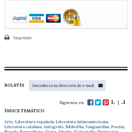
Imprimir
BOLETÍN
Síguenos en:
ÍNDICE TEMÁTICO
Arte
,
Literatura española
,
Literatura latinoamericana
,
Literatura catalana
,
Autógrafo
,
Bibliofilia
,
Vanguardias
,
Poesía
,
Novela
,
Surrealismo
,
Viajes
,
Diseño
,
Fotografía
,
Ilustración
,