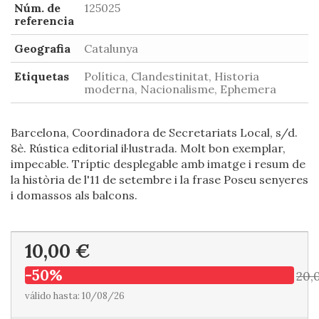
Núm. de
125025
referencia
Geografia
Catalunya
Etiquetas
Política, Clandestinitat, Historia
moderna, Nacionalisme, Ephemera
Barcelona, Coordinadora de Secretariats Local, s/d.
8è. Rústica editorial il·lustrada. Molt bon exemplar,
impecable. Tríptic desplegable amb imatge i resum de
la història de l'11 de setembre i la frase Poseu senyeres
i domassos als balcons.
10,00 €
-50%
20,
válido hasta: 10/08/26