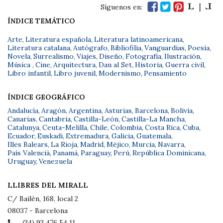
Síguenos en:
ÍNDICE TEMÁTICO
Arte
,
Literatura española
,
Literatura latinoamericana
,
Literatura catalana
,
Autógrafo
,
Bibliofilia
,
Vanguardias
,
Poesía
,
Novela
,
Surrealismo
,
Viajes
,
Diseño
,
Fotografía
,
Ilustración
,
Música
,
Cine
,
Arquitectura
,
Dau al Set
,
Historia
,
Guerra civil
,
Libro infantil
,
Libro juvenil
,
Modernismo
,
Pensamiento
ÍNDICE GEOGRÁFICO
Andalucía
,
Aragón
,
Argentina
,
Asturias
,
Barcelona
,
Bolivia
,
Canarias
,
Cantabria
,
Castilla-León
,
Castilla-La Mancha
,
Catalunya
,
Ceuta-Melilla
,
Chile
,
Colombia
,
Costa Rica
,
Cuba
,
Ecuador
,
Euskadi
,
Extremadura
,
Galicia
,
Guatemala
,
Illes Balears
,
La Rioja
,
Madrid
,
Méjico
,
Murcia
,
Navarra
,
País Valencià
,
Panamá
,
Paraguay
,
Perú
,
República Dominicana
,
Uruguay
,
Venezuela
LLIBRES DEL MIRALL
C/ Bailèn, 168, local 2
08037 - Barcelona
(34) 93 476 54 11