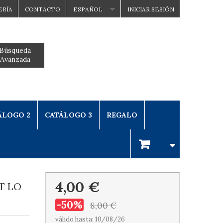
ERÍA
CONTACTO
ESPAÑOL
INICIAR SESIÓN
Búsqueda
Avanzada
ÁLOGO 2
CATÁLOGO 3
REGALO
4,00 €
T LO
-50%
8,00 €
válido hasta: 10/08/26