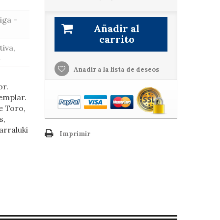
iga -
Añadir al
carrito
tiva,
a
Añadir a la lista de deseos
or.
emplar.
e Toro,
s,
arraluki
Imprimir