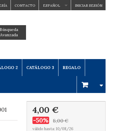
ERÍA
CONTACTO
ESPAÑOL
INICIAR SESIÓN
Búsqueda
Avanzada
ÁLOGO 2
CATÁLOGO 3
REGALO
4,00 €
001
-50%
8,00 €
válido hasta: 10/08/26