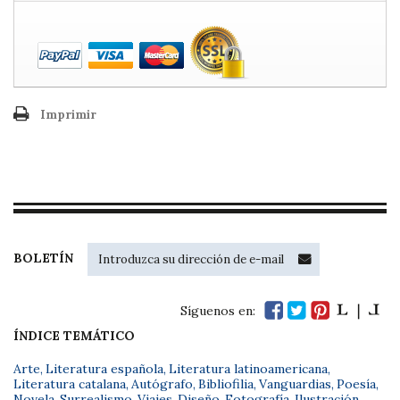
Imprimir
BOLETÍN
Síguenos en:
ÍNDICE TEMÁTICO
Arte
,
Literatura española
,
Literatura latinoamericana
,
Literatura catalana
,
Autógrafo
,
Bibliofilia
,
Vanguardias
,
Poesía
,
Novela
,
Surrealismo
,
Viajes
,
Diseño
,
Fotografía
,
Ilustración
,