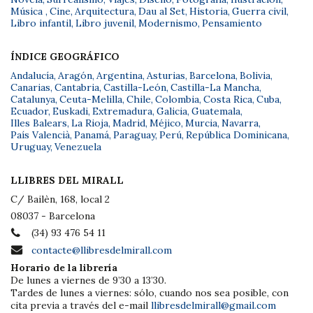
Música
,
Cine
,
Arquitectura
,
Dau al Set
,
Historia
,
Guerra civil
,
Libro infantil
,
Libro juvenil
,
Modernismo
,
Pensamiento
ÍNDICE GEOGRÁFICO
Andalucía
,
Aragón
,
Argentina
,
Asturias
,
Barcelona
,
Bolivia
,
Canarias
,
Cantabria
,
Castilla-León
,
Castilla-La Mancha
,
Catalunya
,
Ceuta-Melilla
,
Chile
,
Colombia
,
Costa Rica
,
Cuba
,
Ecuador
,
Euskadi
,
Extremadura
,
Galicia
,
Guatemala
,
Illes Balears
,
La Rioja
,
Madrid
,
Méjico
,
Murcia
,
Navarra
,
País Valencià
,
Panamá
,
Paraguay
,
Perú
,
República Dominicana
,
Uruguay
,
Venezuela
LLIBRES DEL MIRALL
C/ Bailèn, 168, local 2
08037 - Barcelona
(34) 93 476 54 11
contacte@llibresdelmirall.com
Horario de la librería
De lunes a viernes de 9’30 a 13’30.
Tardes de lunes a viernes: sólo, cuando nos sea posible, con
cita previa a través del e-mail
llibresdelmirall@gmail.com