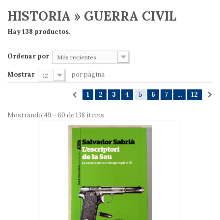
HISTORIA » GUERRA CIVIL
Hay 138 productos.
Ordenar por
Más recientes
Mostrar
por página
12
1
2
3
4
5
6
7
...
12
Mostrando 49 - 60 de 138 items