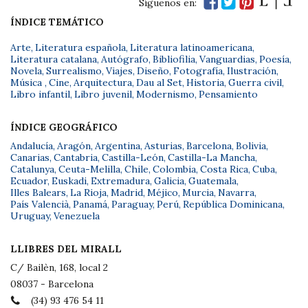
Síguenos en:
ÍNDICE TEMÁTICO
Arte
,
Literatura española
,
Literatura latinoamericana
,
Literatura catalana
,
Autógrafo
,
Bibliofilia
,
Vanguardias
,
Poesía
,
Novela
,
Surrealismo
,
Viajes
,
Diseño
,
Fotografía
,
Ilustración
,
Música
,
Cine
,
Arquitectura
,
Dau al Set
,
Historia
,
Guerra civil
,
Libro infantil
,
Libro juvenil
,
Modernismo
,
Pensamiento
ÍNDICE GEOGRÁFICO
Andalucía
,
Aragón
,
Argentina
,
Asturias
,
Barcelona
,
Bolivia
,
Canarias
,
Cantabria
,
Castilla-León
,
Castilla-La Mancha
,
Catalunya
,
Ceuta-Melilla
,
Chile
,
Colombia
,
Costa Rica
,
Cuba
,
Ecuador
,
Euskadi
,
Extremadura
,
Galicia
,
Guatemala
,
Illes Balears
,
La Rioja
,
Madrid
,
Méjico
,
Murcia
,
Navarra
,
País Valencià
,
Panamá
,
Paraguay
,
Perú
,
República Dominicana
,
Uruguay
,
Venezuela
LLIBRES DEL MIRALL
C/ Bailèn, 168, local 2
08037 - Barcelona
(34) 93 476 54 11