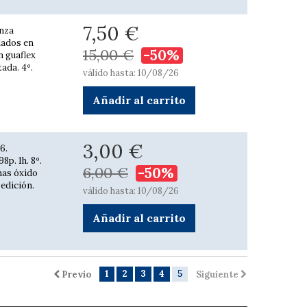
7,50 €
anza
lados en
15,00 €
-50%
n guaflex
tada. 4º.
válido hasta: 10/08/26
Añadir al carrito
3,00 €
6.
p. 1h. 8º.
6,00 €
-50%
has óxido
 edición.
válido hasta: 10/08/26
Añadir al carrito
1
2
3
4
5
Previo
Siguiente