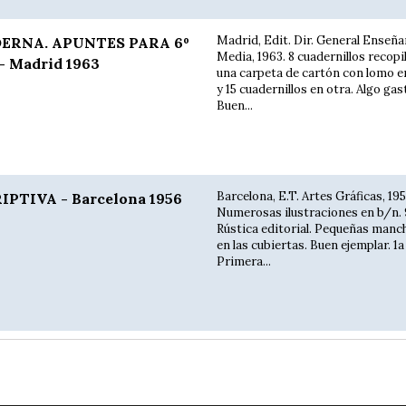
Madrid, Edit. Dir. General Enseñ
RNA. APUNTES PARA 6º
Media, 1963. 8 cuadernillos recopi
- Madrid 1963
una carpeta de cartón con lomo e
y 15 cuadernillos en otra. Algo gas
Buen...
Barcelona, E.T. Artes Gráficas, 195
PTIVA - Barcelona 1956
Numerosas ilustraciones en b/n. 98
Rústica editorial. Pequeñas manc
en las cubiertas. Buen ejemplar. 1a
Primera...