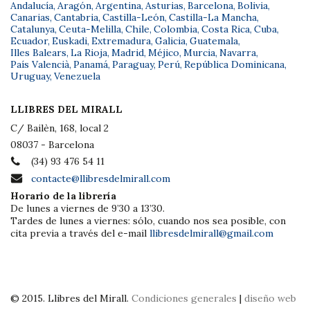
Andalucía
,
Aragón
,
Argentina
,
Asturias
,
Barcelona
,
Bolivia
,
Canarias
,
Cantabria
,
Castilla-León
,
Castilla-La Mancha
,
Catalunya
,
Ceuta-Melilla
,
Chile
,
Colombia
,
Costa Rica
,
Cuba
,
Ecuador
,
Euskadi
,
Extremadura
,
Galicia
,
Guatemala
,
Illes Balears
,
La Rioja
,
Madrid
,
Méjico
,
Murcia
,
Navarra
,
País Valencià
,
Panamá
,
Paraguay
,
Perú
,
República Dominicana
,
Uruguay
,
Venezuela
LLIBRES DEL MIRALL
C/ Bailèn, 168, local 2
08037 - Barcelona
(34) 93 476 54 11
contacte@llibresdelmirall.com
Horario de la librería
De lunes a viernes de 9’30 a 13’30.
Tardes de lunes a viernes: sólo, cuando nos sea posible, con
cita previa a través del e-mail
llibresdelmirall@gmail.com
© 2015. Llibres del Mirall.
Condiciones generales
|
diseño web