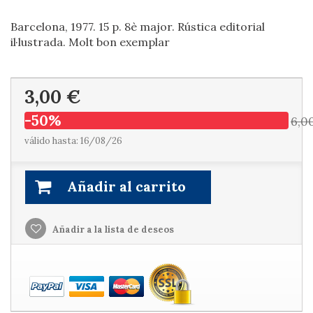
Barcelona, 1977. 15 p. 8è major. Rústica editorial
il·lustrada. Molt bon exemplar
3,00 €
-50%
6,0
válido hasta: 16/08/26
Añadir al carrito
Añadir a la lista de deseos