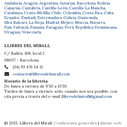
Andalucía
,
Aragón
,
Argentina
,
Asturias
,
Barcelona
,
Bolivia
,
Canarias
,
Cantabria
,
Castilla-León
,
Castilla-La Mancha
,
Catalunya
,
Ceuta-Melilla
,
Chile
,
Colombia
,
Costa Rica
,
Cuba
,
Ecuador
,
Euskadi
,
Extremadura
,
Galicia
,
Guatemala
,
Illes Balears
,
La Rioja
,
Madrid
,
Méjico
,
Murcia
,
Navarra
,
País Valencià
,
Panamá
,
Paraguay
,
Perú
,
República Dominicana
,
Uruguay
,
Venezuela
LLIBRES DEL MIRALL
C/ Bailèn, 168, local 2
08037 - Barcelona
(34) 93 476 54 11
contacte@llibresdelmirall.com
Horario de la librería
De lunes a viernes de 9’30 a 13’30.
Tardes de lunes a viernes: sólo, cuando nos sea posible, con
cita previa a través del e-mail
llibresdelmirall@gmail.com
© 2015. Llibres del Mirall.
Condiciones generales
|
diseño web