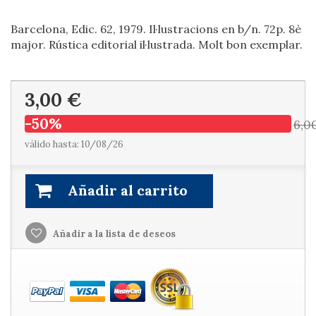
Barcelona, Edic. 62, 1979. Il·lustracions en b/n. 72p. 8è
major. Rústica editorial il·lustrada. Molt bon exemplar.
3,00 €
-50%
6,0
válido hasta: 10/08/26
Añadir al carrito
Añadir a la lista de deseos