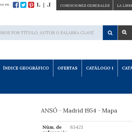
os en:
CONDICIONES GENERALES
LA LIBR
ÍNDICE GEOGRÁFICO
OFERTAS
CATÁLOGO 1
CAT
ANSÓ - Madrid 1954 - Mapa
Núm. de
83421