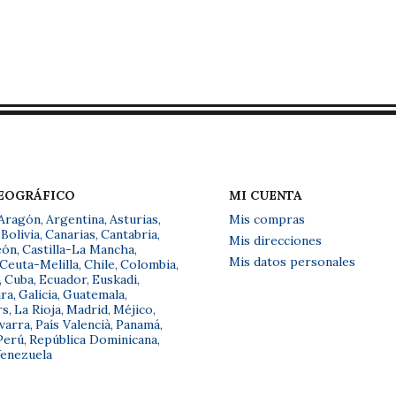
GEOGRÁFICO
MI CUENTA
Aragón
,
Argentina
,
Asturias
,
Mis compras
Bolivia
,
Canarias
,
Cantabria
,
Mis direcciones
eón
,
Castilla-La Mancha
,
Mis datos personales
Ceuta-Melilla
,
Chile
,
Colombia
,
,
Cuba
,
Ecuador
,
Euskadi
,
ra
,
Galicia
,
Guatemala
,
rs
,
La Rioja
,
Madrid
,
Méjico
,
varra
,
País Valencià
,
Panamá
,
Perú
,
República Dominicana
,
enezuela