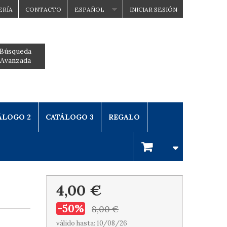
ERÍA
CONTACTO
ESPAÑOL
INICIAR SESIÓN
Búsqueda
Avanzada
ÁLOGO 2
CATÁLOGO 3
REGALO
4,00 €
-50%
8,00 €
válido hasta: 10/08/26