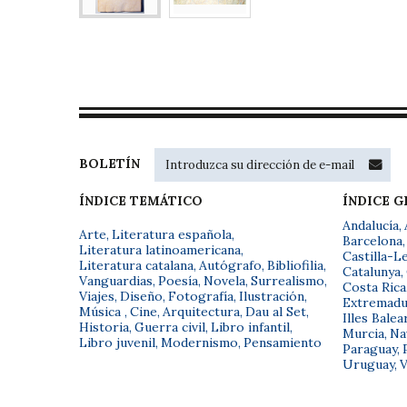
BOLETÍN
ÍNDICE TEMÁTICO
ÍNDICE 
Andalucía
,
Arte
,
Literatura española
,
Barcelona
,
Literatura latinoamericana
,
Castilla-L
Literatura catalana
,
Autógrafo
,
Bibliofilia
,
Catalunya
,
Vanguardias
,
Poesía
,
Novela
,
Surrealismo
,
Costa Rica
Viajes
,
Diseño
,
Fotografía
,
Ilustración
,
Extremadu
Música
,
Cine
,
Arquitectura
,
Dau al Set
,
Illes Balea
Historia
,
Guerra civil
,
Libro infantil
,
Murcia
,
Na
Libro juvenil
,
Modernismo
,
Pensamiento
Paraguay
,
Uruguay
,
V