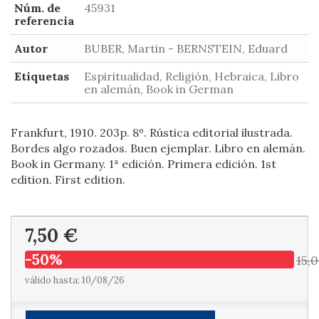
Núm. de
45931
referencia
Autor
BUBER, Martin - BERNSTEIN, Eduard
Etiquetas
Espiritualidad, Religión, Hebraica, Libro
en alemán, Book in German
Frankfurt, 1910. 203p. 8º. Rústica editorial ilustrada.
Bordes algo rozados. Buen ejemplar. Libro en alemán.
Book in Germany. 1ª edición. Primera edición. 1st
edition. First edition.
7,50 €
-50%
15,
válido hasta: 10/08/26