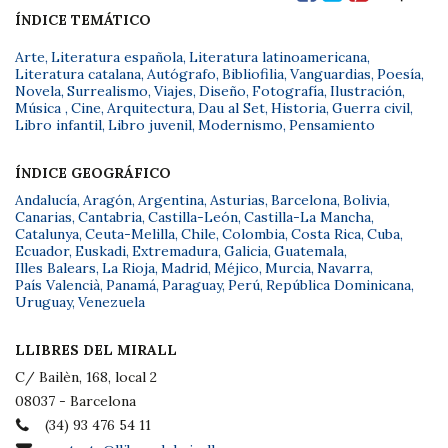
ÍNDICE TEMÁTICO
Arte
,
Literatura española
,
Literatura latinoamericana
,
Literatura catalana
,
Autógrafo
,
Bibliofilia
,
Vanguardias
,
Poesía
,
Novela
,
Surrealismo
,
Viajes
,
Diseño
,
Fotografía
,
Ilustración
,
Música
,
Cine
,
Arquitectura
,
Dau al Set
,
Historia
,
Guerra civil
,
Libro infantil
,
Libro juvenil
,
Modernismo
,
Pensamiento
ÍNDICE GEOGRÁFICO
Andalucía
,
Aragón
,
Argentina
,
Asturias
,
Barcelona
,
Bolivia
,
Canarias
,
Cantabria
,
Castilla-León
,
Castilla-La Mancha
,
Catalunya
,
Ceuta-Melilla
,
Chile
,
Colombia
,
Costa Rica
,
Cuba
,
Ecuador
,
Euskadi
,
Extremadura
,
Galicia
,
Guatemala
,
Illes Balears
,
La Rioja
,
Madrid
,
Méjico
,
Murcia
,
Navarra
,
País Valencià
,
Panamá
,
Paraguay
,
Perú
,
República Dominicana
,
Uruguay
,
Venezuela
LLIBRES DEL MIRALL
C/ Bailèn, 168, local 2
08037 - Barcelona
(34) 93 476 54 11