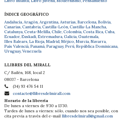
Libro infantil
,
Libro juvenil
,
Modernismo
,
Pensamiento
ÍNDICE GEOGRÁFICO
Andalucía
,
Aragón
,
Argentina
,
Asturias
,
Barcelona
,
Bolivia
,
Canarias
,
Cantabria
,
Castilla-León
,
Castilla-La Mancha
,
Catalunya
,
Ceuta-Melilla
,
Chile
,
Colombia
,
Costa Rica
,
Cuba
,
Ecuador
,
Euskadi
,
Extremadura
,
Galicia
,
Guatemala
,
Illes Balears
,
La Rioja
,
Madrid
,
Méjico
,
Murcia
,
Navarra
,
País Valencià
,
Panamá
,
Paraguay
,
Perú
,
República Dominicana
,
Uruguay
,
Venezuela
LLIBRES DEL MIRALL
C/ Bailèn, 168, local 2
08037 - Barcelona
(34) 93 476 54 11
contacte@llibresdelmirall.com
Horario de la librería
De lunes a viernes de 9’30 a 13’30.
Tardes de lunes a viernes: sólo, cuando nos sea posible, con
cita previa a través del e-mail
llibresdelmirall@gmail.com