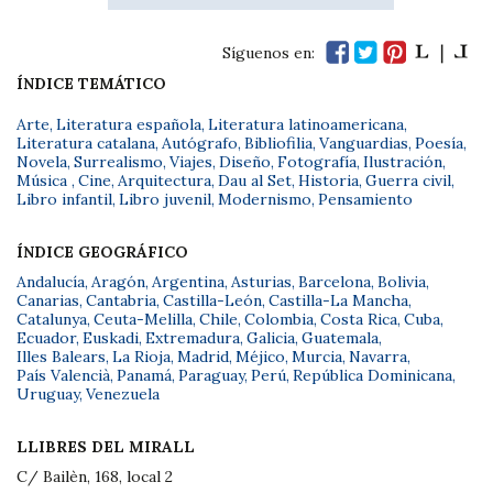
Síguenos en:
ÍNDICE TEMÁTICO
Arte
,
Literatura española
,
Literatura latinoamericana
,
Literatura catalana
,
Autógrafo
,
Bibliofilia
,
Vanguardias
,
Poesía
,
Novela
,
Surrealismo
,
Viajes
,
Diseño
,
Fotografía
,
Ilustración
,
Música
,
Cine
,
Arquitectura
,
Dau al Set
,
Historia
,
Guerra civil
,
Libro infantil
,
Libro juvenil
,
Modernismo
,
Pensamiento
ÍNDICE GEOGRÁFICO
Andalucía
,
Aragón
,
Argentina
,
Asturias
,
Barcelona
,
Bolivia
,
Canarias
,
Cantabria
,
Castilla-León
,
Castilla-La Mancha
,
Catalunya
,
Ceuta-Melilla
,
Chile
,
Colombia
,
Costa Rica
,
Cuba
,
Ecuador
,
Euskadi
,
Extremadura
,
Galicia
,
Guatemala
,
Illes Balears
,
La Rioja
,
Madrid
,
Méjico
,
Murcia
,
Navarra
,
País Valencià
,
Panamá
,
Paraguay
,
Perú
,
República Dominicana
,
Uruguay
,
Venezuela
LLIBRES DEL MIRALL
C/ Bailèn, 168, local 2