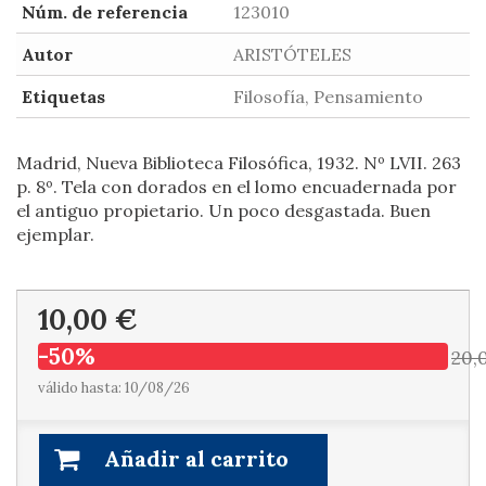
Núm. de referencia
123010
Autor
ARISTÓTELES
Etiquetas
Filosofía, Pensamiento
Madrid, Nueva Biblioteca Filosófica, 1932. Nº LVII. 263
p. 8º. Tela con dorados en el lomo encuadernada por
el antiguo propietario. Un poco desgastada. Buen
ejemplar.
10,00 €
-50%
20,
válido hasta: 10/08/26
Añadir al carrito