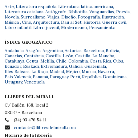
Arte
,
Literatura española
,
Literatura latinoamericana
,
Literatura catalana
,
Autógrafo
,
Bibliofilia
,
Vanguardias
,
Poesía
,
Novela
,
Surrealismo
,
Viajes
,
Diseño
,
Fotografía
,
Ilustración
,
Música
,
Cine
,
Arquitectura
,
Dau al Set
,
Historia
,
Guerra civil
,
Libro infantil
,
Libro juvenil
,
Modernismo
,
Pensamiento
ÍNDICE GEOGRÁFICO
Andalucía
,
Aragón
,
Argentina
,
Asturias
,
Barcelona
,
Bolivia
,
Canarias
,
Cantabria
,
Castilla-León
,
Castilla-La Mancha
,
Catalunya
,
Ceuta-Melilla
,
Chile
,
Colombia
,
Costa Rica
,
Cuba
,
Ecuador
,
Euskadi
,
Extremadura
,
Galicia
,
Guatemala
,
Illes Balears
,
La Rioja
,
Madrid
,
Méjico
,
Murcia
,
Navarra
,
País Valencià
,
Panamá
,
Paraguay
,
Perú
,
República Dominicana
,
Uruguay
,
Venezuela
LLIBRES DEL MIRALL
C/ Bailèn, 168, local 2
08037 - Barcelona
(34) 93 476 54 11
contacte@llibresdelmirall.com
Horario de la librería