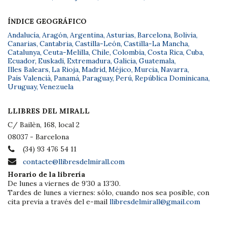
ÍNDICE GEOGRÁFICO
Andalucía
,
Aragón
,
Argentina
,
Asturias
,
Barcelona
,
Bolivia
,
Canarias
,
Cantabria
,
Castilla-León
,
Castilla-La Mancha
,
Catalunya
,
Ceuta-Melilla
,
Chile
,
Colombia
,
Costa Rica
,
Cuba
,
Ecuador
,
Euskadi
,
Extremadura
,
Galicia
,
Guatemala
,
Illes Balears
,
La Rioja
,
Madrid
,
Méjico
,
Murcia
,
Navarra
,
País Valencià
,
Panamá
,
Paraguay
,
Perú
,
República Dominicana
,
Uruguay
,
Venezuela
LLIBRES DEL MIRALL
C/ Bailèn, 168, local 2
08037 - Barcelona
(34) 93 476 54 11
contacte@llibresdelmirall.com
Horario de la librería
De lunes a viernes de 9’30 a 13’30.
Tardes de lunes a viernes: sólo, cuando nos sea posible, con
cita previa a través del e-mail
llibresdelmirall@gmail.com