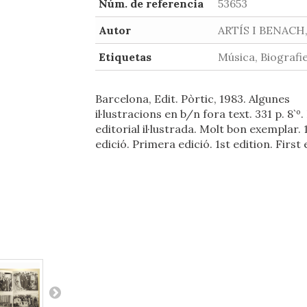
Núm. de referencia
53653
Autor
ARTÍS I BENACH,
Etiquetas
Música, Biografi
Barcelona, Edit. Pòrtic, 1983. Algunes
il·lustracions en b/n fora text. 331 p. 8`º.
editorial il·lustrada. Molt bon exemplar. 
edició. Primera edició. 1st edition. First 