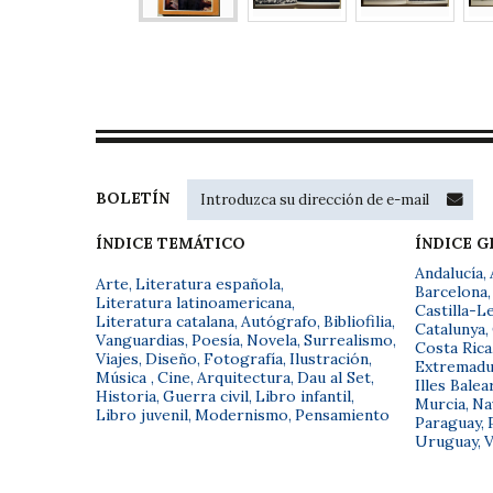
BOLETÍN
ÍNDICE TEMÁTICO
ÍNDICE 
Andalucía
,
Arte
,
Literatura española
,
Barcelona
,
Literatura latinoamericana
,
Castilla-L
Literatura catalana
,
Autógrafo
,
Bibliofilia
,
Catalunya
,
Vanguardias
,
Poesía
,
Novela
,
Surrealismo
,
Costa Rica
Viajes
,
Diseño
,
Fotografía
,
Ilustración
,
Extremadu
Música
,
Cine
,
Arquitectura
,
Dau al Set
,
Illes Balea
Historia
,
Guerra civil
,
Libro infantil
,
Murcia
,
Na
Libro juvenil
,
Modernismo
,
Pensamiento
Paraguay
,
Uruguay
,
V