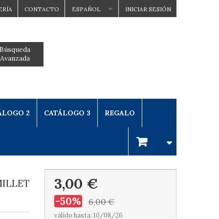
ERÍA
CONTACTO
ESPAÑOL
INICIAR SESIÓN
Búsqueda
Avanzada
ÁLOGO 2
CATÁLOGO 3
REGALO
3,00 €
MILLET
-50%
6,00 €
válido hasta: 10/08/26