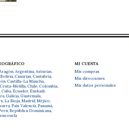
GEOGRÁFICO
MI CUENTA
Aragón
,
Argentina
,
Asturias
,
Mis compras
Bolivia
,
Canarias
,
Cantabria
,
Mis direcciones
eón
,
Castilla-La Mancha
,
Mis datos personales
Ceuta-Melilla
,
Chile
,
Colombia
,
,
Cuba
,
Ecuador
,
Euskadi
,
ra
,
Galicia
,
Guatemala
,
rs
,
La Rioja
,
Madrid
,
Méjico
,
varra
,
País Valencià
,
Panamá
,
Perú
,
República Dominicana
,
enezuela