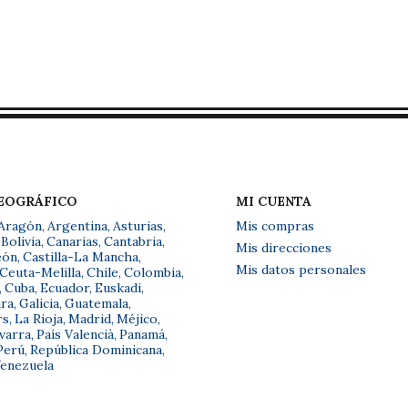
GEOGRÁFICO
MI CUENTA
Aragón
,
Argentina
,
Asturias
,
Mis compras
Bolivia
,
Canarias
,
Cantabria
,
Mis direcciones
eón
,
Castilla-La Mancha
,
Mis datos personales
Ceuta-Melilla
,
Chile
,
Colombia
,
,
Cuba
,
Ecuador
,
Euskadi
,
ra
,
Galicia
,
Guatemala
,
rs
,
La Rioja
,
Madrid
,
Méjico
,
varra
,
País Valencià
,
Panamá
,
Perú
,
República Dominicana
,
enezuela