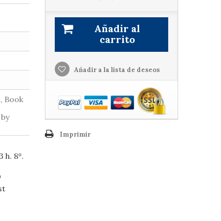
Añadir al
carrito
Añadir a la lista de deseos
, Book
 by
Imprimir
 h. 8º.
ª
st