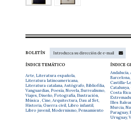
BOLETÍN
ÍNDICE TEMÁTICO
ÍNDICE 
Andalucía
,
Arte
,
Literatura española
,
Barcelona
,
Literatura latinoamericana
,
Castilla-L
Literatura catalana
,
Autógrafo
,
Bibliofilia
,
Catalunya
,
Vanguardias
,
Poesía
,
Novela
,
Surrealismo
,
Costa Rica
Viajes
,
Diseño
,
Fotografía
,
Ilustración
,
Extremadu
Música
,
Cine
,
Arquitectura
,
Dau al Set
,
Illes Balea
Historia
,
Guerra civil
,
Libro infantil
,
Murcia
,
Na
Libro juvenil
,
Modernismo
,
Pensamiento
Paraguay
,
Uruguay
,
V