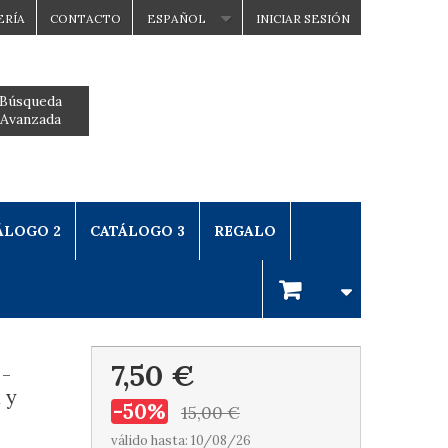
ERÍA
CONTACTO
ESPAÑOL
INICIAR SESIÓN
Búsqueda
Avanzada
ÁLOGO 2
CATÁLOGO 3
REGALO
7,50 €
-
 y
-50%
15,00 €
válido hasta: 10/08/26