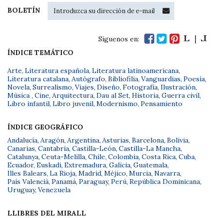
BOLETÍN
Síguenos en:
ÍNDICE TEMÁTICO
Arte
,
Literatura española
,
Literatura latinoamericana
,
Literatura catalana
,
Autógrafo
,
Bibliofilia
,
Vanguardias
,
Poesía
,
Novela
,
Surrealismo
,
Viajes
,
Diseño
,
Fotografía
,
Ilustración
,
Música
,
Cine
,
Arquitectura
,
Dau al Set
,
Historia
,
Guerra civil
,
Libro infantil
,
Libro juvenil
,
Modernismo
,
Pensamiento
ÍNDICE GEOGRÁFICO
Andalucía
,
Aragón
,
Argentina
,
Asturias
,
Barcelona
,
Bolivia
,
Canarias
,
Cantabria
,
Castilla-León
,
Castilla-La Mancha
,
Catalunya
,
Ceuta-Melilla
,
Chile
,
Colombia
,
Costa Rica
,
Cuba
,
Ecuador
,
Euskadi
,
Extremadura
,
Galicia
,
Guatemala
,
Illes Balears
,
La Rioja
,
Madrid
,
Méjico
,
Murcia
,
Navarra
,
País Valencià
,
Panamá
,
Paraguay
,
Perú
,
República Dominicana
,
Uruguay
,
Venezuela
LLIBRES DEL MIRALL