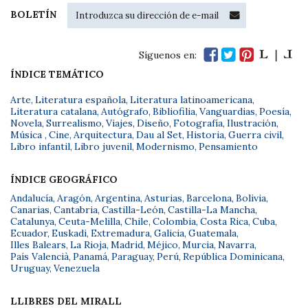
BOLETÍN
Síguenos en:
ÍNDICE TEMÁTICO
Arte
,
Literatura española
,
Literatura latinoamericana
,
Literatura catalana
,
Autógrafo
,
Bibliofilia
,
Vanguardias
,
Poesía
,
Novela
,
Surrealismo
,
Viajes
,
Diseño
,
Fotografía
,
Ilustración
,
Música
,
Cine
,
Arquitectura
,
Dau al Set
,
Historia
,
Guerra civil
,
Libro infantil
,
Libro juvenil
,
Modernismo
,
Pensamiento
ÍNDICE GEOGRÁFICO
Andalucía
,
Aragón
,
Argentina
,
Asturias
,
Barcelona
,
Bolivia
,
Canarias
,
Cantabria
,
Castilla-León
,
Castilla-La Mancha
,
Catalunya
,
Ceuta-Melilla
,
Chile
,
Colombia
,
Costa Rica
,
Cuba
,
Ecuador
,
Euskadi
,
Extremadura
,
Galicia
,
Guatemala
,
Illes Balears
,
La Rioja
,
Madrid
,
Méjico
,
Murcia
,
Navarra
,
País Valencià
,
Panamá
,
Paraguay
,
Perú
,
República Dominicana
,
Uruguay
,
Venezuela
LLIBRES DEL MIRALL