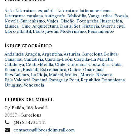
Arte
,
Literatura española
,
Literatura latinoamericana
,
Literatura catalana
,
Autógrafo
,
Bibliofilia
,
Vanguardias
,
Poesía
,
Novela
,
Surrealismo
,
Viajes
,
Diseño
,
Fotografía
,
Ilustración
,
Música
,
Cine
,
Arquitectura
,
Dau al Set
,
Historia
,
Guerra civil
,
Libro infantil
,
Libro juvenil
,
Modernismo
,
Pensamiento
ÍNDICE GEOGRÁFICO
Andalucía
,
Aragón
,
Argentina
,
Asturias
,
Barcelona
,
Bolivia
,
Canarias
,
Cantabria
,
Castilla-León
,
Castilla-La Mancha
,
Catalunya
,
Ceuta-Melilla
,
Chile
,
Colombia
,
Costa Rica
,
Cuba
,
Ecuador
,
Euskadi
,
Extremadura
,
Galicia
,
Guatemala
,
Illes Balears
,
La Rioja
,
Madrid
,
Méjico
,
Murcia
,
Navarra
,
País Valencià
,
Panamá
,
Paraguay
,
Perú
,
República Dominicana
,
Uruguay
,
Venezuela
LLIBRES DEL MIRALL
C/ Bailèn, 168, local 2
08037 - Barcelona
(34) 93 476 54 11
contacte@llibresdelmirall.com