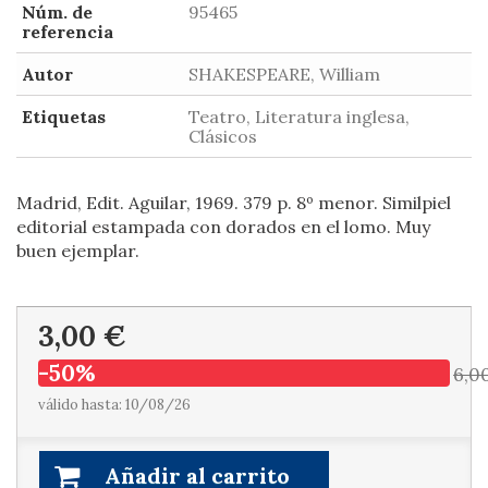
Núm. de
95465
referencia
Autor
SHAKESPEARE, William
Etiquetas
Teatro, Literatura inglesa,
Clásicos
Madrid, Edit. Aguilar, 1969. 379 p. 8º menor. Similpiel
editorial estampada con dorados en el lomo. Muy
buen ejemplar.
3,00 €
-50%
6,0
válido hasta: 10/08/26
Añadir al carrito