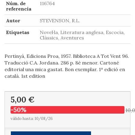
Núm. de
116764
referencia
Autor
STEVENSON, R.L.
Etiquetas
Novel·la, Literatura anglesa, Escocia,
Clàssics, Aventures
Pertinyà, Edicions Proa, 1957. Biblioteca A Tot Vent 96.
Traducció C.A. Jordana. 286 p. 8è menor. Cartoné
editorial una mica gastat. Bon exemplar. 1ª edició en
català. 1st edition
5,00 €
-50%
10,
válido hasta: 10/08/26