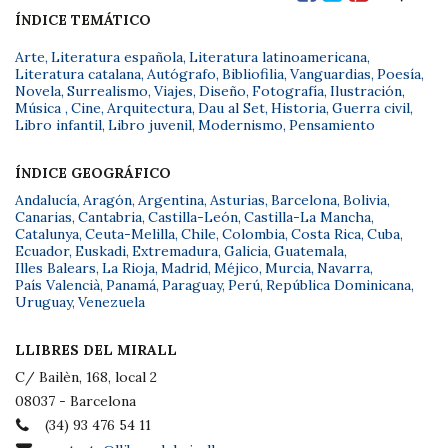
ÍNDICE TEMÁTICO
Arte
,
Literatura española
,
Literatura latinoamericana
,
Literatura catalana
,
Autógrafo
,
Bibliofilia
,
Vanguardias
,
Poesía
,
Novela
,
Surrealismo
,
Viajes
,
Diseño
,
Fotografía
,
Ilustración
,
Música
,
Cine
,
Arquitectura
,
Dau al Set
,
Historia
,
Guerra civil
,
Libro infantil
,
Libro juvenil
,
Modernismo
,
Pensamiento
ÍNDICE GEOGRÁFICO
Andalucía
,
Aragón
,
Argentina
,
Asturias
,
Barcelona
,
Bolivia
,
Canarias
,
Cantabria
,
Castilla-León
,
Castilla-La Mancha
,
Catalunya
,
Ceuta-Melilla
,
Chile
,
Colombia
,
Costa Rica
,
Cuba
,
Ecuador
,
Euskadi
,
Extremadura
,
Galicia
,
Guatemala
,
Illes Balears
,
La Rioja
,
Madrid
,
Méjico
,
Murcia
,
Navarra
,
País Valencià
,
Panamá
,
Paraguay
,
Perú
,
República Dominicana
,
Uruguay
,
Venezuela
LLIBRES DEL MIRALL
C/ Bailèn, 168, local 2
08037 - Barcelona
(34) 93 476 54 11