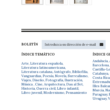
BOLETÍN
ÍNDICE TEMÁTICO
ÍNDICE 
Andalucía
,
Arte
,
Literatura española
,
Barcelona
,
Literatura latinoamericana
,
Castilla-L
Literatura catalana
,
Autógrafo
,
Bibliofilia
,
Catalunya
,
Vanguardias
,
Poesía
,
Novela
,
Surrealismo
,
Costa Rica
Viajes
,
Diseño
,
Fotografía
,
Ilustración
,
Extremadu
Música
,
Cine
,
Arquitectura
,
Dau al Set
,
Illes Balea
Historia
,
Guerra civil
,
Libro infantil
,
Murcia
,
Na
Libro juvenil
,
Modernismo
,
Pensamiento
Paraguay
,
Uruguay
,
V