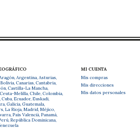
GEOGRÁFICO
MI CUENTA
Aragón
,
Argentina
,
Asturias
,
Mis compras
Bolivia
,
Canarias
,
Cantabria
,
Mis direcciones
eón
,
Castilla-La Mancha
,
Mis datos personales
Ceuta-Melilla
,
Chile
,
Colombia
,
,
Cuba
,
Ecuador
,
Euskadi
,
ra
,
Galicia
,
Guatemala
,
rs
,
La Rioja
,
Madrid
,
Méjico
,
varra
,
País Valencià
,
Panamá
,
Perú
,
República Dominicana
,
enezuela