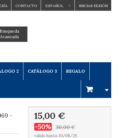
ERÍA
CONTACTO
ESPAÑOL
INICIAR SESIÓN
Búsqueda
Avanzada
ÁLOGO 2
CATÁLOGO 3
REGALO
15,00 €
69 -
-50%
30,00 €
válido hasta: 10/08/26