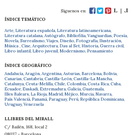
Síguenos en:
ÍNDICE TEMÁTICO
Arte
,
Literatura española
,
Literatura latinoamericana
,
Literatura catalana
,
Autógrafo
,
Bibliofilia
,
Vanguardias
,
Poesía
,
Novela
,
Surrealismo
,
Viajes
,
Diseño
,
Fotografía
,
Ilustración
,
Música
,
Cine
,
Arquitectura
,
Dau al Set
,
Historia
,
Guerra civil
,
Libro infantil
,
Libro juvenil
,
Modernismo
,
Pensamiento
ÍNDICE GEOGRÁFICO
Andalucía
,
Aragón
,
Argentina
,
Asturias
,
Barcelona
,
Bolivia
,
Canarias
,
Cantabria
,
Castilla-León
,
Castilla-La Mancha
,
Catalunya
,
Ceuta-Melilla
,
Chile
,
Colombia
,
Costa Rica
,
Cuba
,
Ecuador
,
Euskadi
,
Extremadura
,
Galicia
,
Guatemala
,
Illes Balears
,
La Rioja
,
Madrid
,
Méjico
,
Murcia
,
Navarra
,
País Valencià
,
Panamá
,
Paraguay
,
Perú
,
República Dominicana
,
Uruguay
,
Venezuela
LLIBRES DEL MIRALL
C/ Bailèn, 168, local 2
08037 - Barcelona