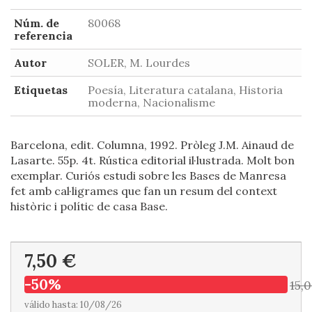
Núm. de
80068
referencia
Autor
SOLER, M. Lourdes
Etiquetas
Poesía, Literatura catalana, Historia
moderna, Nacionalisme
Barcelona, edit. Columna, 1992. Pròleg J.M. Ainaud de
Lasarte. 55p. 4t. Rústica editorial il·lustrada. Molt bon
exemplar. Curiós estudi sobre les Bases de Manresa
fet amb cal·ligrames que fan un resum del context
històric i polític de casa Base.
7,50 €
-50%
15,
válido hasta: 10/08/26