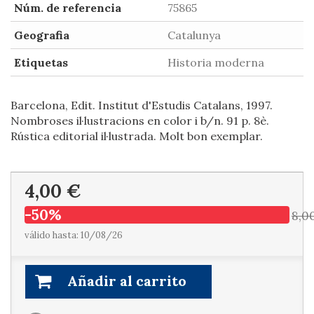
Núm. de referencia
75865
Geografia
Catalunya
Etiquetas
Historia moderna
Barcelona, Edit. Institut d'Estudis Catalans, 1997.
Nombroses il·lustracions en color i b/n. 91 p. 8è.
Rústica editorial il·lustrada. Molt bon exemplar.
4,00 €
-50%
8,0
válido hasta: 10/08/26
Añadir al carrito