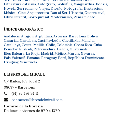
Literatura catalana
,
Autógrafo
,
Bibliofilia
,
Vanguardias
,
Poesía
,
Novela
,
Surrealismo
,
Viajes
,
Diseño
,
Fotografía
,
Ilustración
,
Música
,
Cine
,
Arquitectura
,
Dau al Set
,
Historia
,
Guerra civil
,
Libro infantil
,
Libro juvenil
,
Modernismo
,
Pensamiento
ÍNDICE GEOGRÁFICO
Andalucía
,
Aragón
,
Argentina
,
Asturias
,
Barcelona
,
Bolivia
,
Canarias
,
Cantabria
,
Castilla-León
,
Castilla-La Mancha
,
Catalunya
,
Ceuta-Melilla
,
Chile
,
Colombia
,
Costa Rica
,
Cuba
,
Ecuador
,
Euskadi
,
Extremadura
,
Galicia
,
Guatemala
,
Illes Balears
,
La Rioja
,
Madrid
,
Méjico
,
Murcia
,
Navarra
,
País Valencià
,
Panamá
,
Paraguay
,
Perú
,
República Dominicana
,
Uruguay
,
Venezuela
LLIBRES DEL MIRALL
C/ Bailèn, 168, local 2
08037 - Barcelona
(34) 93 476 54 11
contacte@llibresdelmirall.com
Horario de la librería
De lunes a viernes de 9’30 a 13’30.