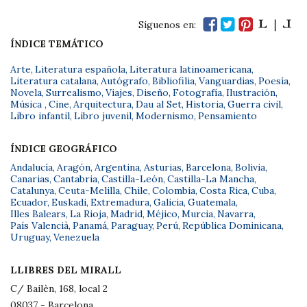
Síguenos en:
ÍNDICE TEMÁTICO
Arte
,
Literatura española
,
Literatura latinoamericana
,
Literatura catalana
,
Autógrafo
,
Bibliofilia
,
Vanguardias
,
Poesía
,
Novela
,
Surrealismo
,
Viajes
,
Diseño
,
Fotografía
,
Ilustración
,
Música
,
Cine
,
Arquitectura
,
Dau al Set
,
Historia
,
Guerra civil
,
Libro infantil
,
Libro juvenil
,
Modernismo
,
Pensamiento
ÍNDICE GEOGRÁFICO
Andalucía
,
Aragón
,
Argentina
,
Asturias
,
Barcelona
,
Bolivia
,
Canarias
,
Cantabria
,
Castilla-León
,
Castilla-La Mancha
,
Catalunya
,
Ceuta-Melilla
,
Chile
,
Colombia
,
Costa Rica
,
Cuba
,
Ecuador
,
Euskadi
,
Extremadura
,
Galicia
,
Guatemala
,
Illes Balears
,
La Rioja
,
Madrid
,
Méjico
,
Murcia
,
Navarra
,
País Valencià
,
Panamá
,
Paraguay
,
Perú
,
República Dominicana
,
Uruguay
,
Venezuela
LLIBRES DEL MIRALL
C/ Bailèn, 168, local 2
08037 - Barcelona