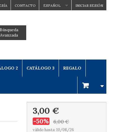
ERÍA
CONTACTO
ESPAÑOL
INICIAR SESIÓN
Búsqueda
Avanzada
ÁLOGO 2
CATÁLOGO 3
REGALO
3,00 €
-50%
6,00 €
válido hasta: 10/08/26