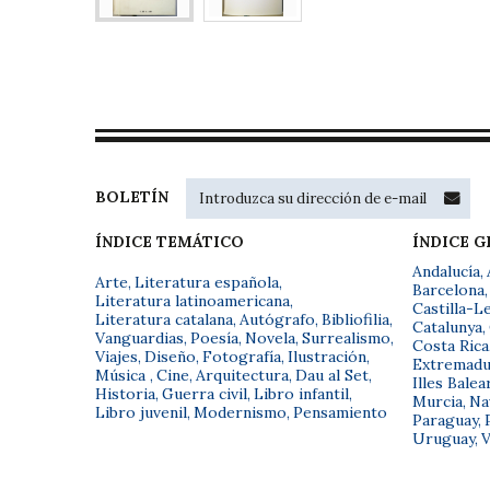
BOLETÍN
ÍNDICE TEMÁTICO
ÍNDICE 
Andalucía
,
Arte
,
Literatura española
,
Barcelona
,
Literatura latinoamericana
,
Castilla-L
Literatura catalana
,
Autógrafo
,
Bibliofilia
,
Catalunya
,
Vanguardias
,
Poesía
,
Novela
,
Surrealismo
,
Costa Rica
Viajes
,
Diseño
,
Fotografía
,
Ilustración
,
Extremadu
Música
,
Cine
,
Arquitectura
,
Dau al Set
,
Illes Balea
Historia
,
Guerra civil
,
Libro infantil
,
Murcia
,
Na
Libro juvenil
,
Modernismo
,
Pensamiento
Paraguay
,
Uruguay
,
V