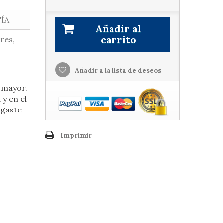
FÍA
Añadir al
carrito
res,
Añadir a la lista de deseos
º mayor.
 y en el
sgaste.
Imprimir