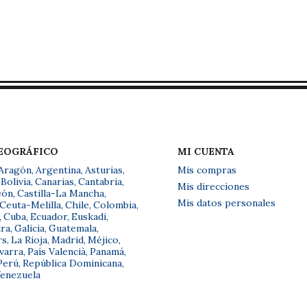
GEOGRÁFICO
MI CUENTA
Aragón
,
Argentina
,
Asturias
,
Mis compras
Bolivia
,
Canarias
,
Cantabria
,
Mis direcciones
eón
,
Castilla-La Mancha
,
Mis datos personales
Ceuta-Melilla
,
Chile
,
Colombia
,
,
Cuba
,
Ecuador
,
Euskadi
,
ra
,
Galicia
,
Guatemala
,
rs
,
La Rioja
,
Madrid
,
Méjico
,
varra
,
País Valencià
,
Panamá
,
Perú
,
República Dominicana
,
enezuela