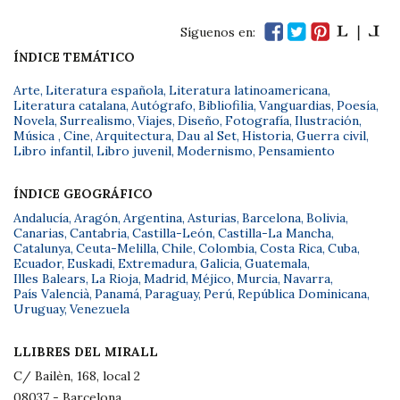
Síguenos en:
ÍNDICE TEMÁTICO
Arte
,
Literatura española
,
Literatura latinoamericana
,
Literatura catalana
,
Autógrafo
,
Bibliofilia
,
Vanguardias
,
Poesía
,
Novela
,
Surrealismo
,
Viajes
,
Diseño
,
Fotografía
,
Ilustración
,
Música
,
Cine
,
Arquitectura
,
Dau al Set
,
Historia
,
Guerra civil
,
Libro infantil
,
Libro juvenil
,
Modernismo
,
Pensamiento
ÍNDICE GEOGRÁFICO
Andalucía
,
Aragón
,
Argentina
,
Asturias
,
Barcelona
,
Bolivia
,
Canarias
,
Cantabria
,
Castilla-León
,
Castilla-La Mancha
,
Catalunya
,
Ceuta-Melilla
,
Chile
,
Colombia
,
Costa Rica
,
Cuba
,
Ecuador
,
Euskadi
,
Extremadura
,
Galicia
,
Guatemala
,
Illes Balears
,
La Rioja
,
Madrid
,
Méjico
,
Murcia
,
Navarra
,
País Valencià
,
Panamá
,
Paraguay
,
Perú
,
República Dominicana
,
Uruguay
,
Venezuela
LLIBRES DEL MIRALL
C/ Bailèn, 168, local 2
08037 - Barcelona