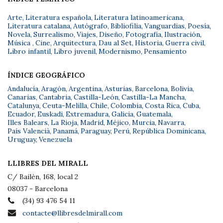
Arte
,
Literatura española
,
Literatura latinoamericana
,
Literatura catalana
,
Autógrafo
,
Bibliofilia
,
Vanguardias
,
Poesía
,
Novela
,
Surrealismo
,
Viajes
,
Diseño
,
Fotografía
,
Ilustración
,
Música
,
Cine
,
Arquitectura
,
Dau al Set
,
Historia
,
Guerra civil
,
Libro infantil
,
Libro juvenil
,
Modernismo
,
Pensamiento
ÍNDICE GEOGRÁFICO
Andalucía
,
Aragón
,
Argentina
,
Asturias
,
Barcelona
,
Bolivia
,
Canarias
,
Cantabria
,
Castilla-León
,
Castilla-La Mancha
,
Catalunya
,
Ceuta-Melilla
,
Chile
,
Colombia
,
Costa Rica
,
Cuba
,
Ecuador
,
Euskadi
,
Extremadura
,
Galicia
,
Guatemala
,
Illes Balears
,
La Rioja
,
Madrid
,
Méjico
,
Murcia
,
Navarra
,
País Valencià
,
Panamá
,
Paraguay
,
Perú
,
República Dominicana
,
Uruguay
,
Venezuela
LLIBRES DEL MIRALL
C/ Bailèn, 168, local 2
08037 - Barcelona
(34) 93 476 54 11
contacte@llibresdelmirall.com