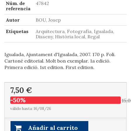
Núm. de
47842
referencia
Autor
BOU, Josep
Etiquetas
Arquitectura, Fotografía, Igualada,
Disseny, Història local, Regal
Igualada, Ajuntament d'Igualada, 2007. 170 p. Foli.
Cartoné editorial. Molt bon exemplar. 1a edició.
Primera edició. 1st edition. First edition.
7,50 €
-50%
15,
válido hasta: 16/08/26
Añadir al carrito