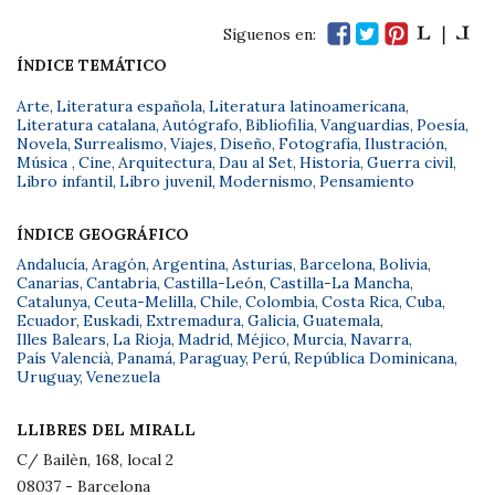
Síguenos en:
ÍNDICE TEMÁTICO
Arte
,
Literatura española
,
Literatura latinoamericana
,
Literatura catalana
,
Autógrafo
,
Bibliofilia
,
Vanguardias
,
Poesía
,
Novela
,
Surrealismo
,
Viajes
,
Diseño
,
Fotografía
,
Ilustración
,
Música
,
Cine
,
Arquitectura
,
Dau al Set
,
Historia
,
Guerra civil
,
Libro infantil
,
Libro juvenil
,
Modernismo
,
Pensamiento
ÍNDICE GEOGRÁFICO
Andalucía
,
Aragón
,
Argentina
,
Asturias
,
Barcelona
,
Bolivia
,
Canarias
,
Cantabria
,
Castilla-León
,
Castilla-La Mancha
,
Catalunya
,
Ceuta-Melilla
,
Chile
,
Colombia
,
Costa Rica
,
Cuba
,
Ecuador
,
Euskadi
,
Extremadura
,
Galicia
,
Guatemala
,
Illes Balears
,
La Rioja
,
Madrid
,
Méjico
,
Murcia
,
Navarra
,
País Valencià
,
Panamá
,
Paraguay
,
Perú
,
República Dominicana
,
Uruguay
,
Venezuela
LLIBRES DEL MIRALL
C/ Bailèn, 168, local 2
08037 - Barcelona