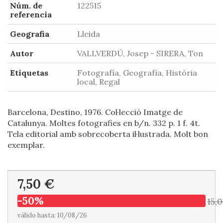
Núm. de
122515
referencia
Geografia
Lleida
Autor
VALLVERDÚ, Josep - SIRERA, Ton
Etiquetas
Fotografía, Geografía, Història
local, Regal
Barcelona, Destino, 1976. Col·lecció Imatge de
Catalunya. Moltes fotografies en b/n. 332 p. 1 f. 4t.
Tela editorial amb sobrecoberta il·lustrada. Molt bon
exemplar.
7,50 €
-50%
15,
válido hasta: 10/08/26