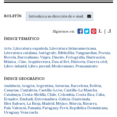
BOLETÍN
Síguenos en:
ÍNDICE TEMÁTICO
Arte
,
Literatura española
,
Literatura latinoamericana
,
Literatura catalana
,
Autógrafo
,
Bibliofilia
,
Vanguardias
,
Poesía
,
Novela
,
Surrealismo
,
Viajes
,
Diseño
,
Fotografía
,
Ilustración
,
Música
,
Cine
,
Arquitectura
,
Dau al Set
,
Historia
,
Guerra civil
,
Libro infantil
,
Libro juvenil
,
Modernismo
,
Pensamiento
ÍNDICE GEOGRÁFICO
Andalucía
,
Aragón
,
Argentina
,
Asturias
,
Barcelona
,
Bolivia
,
Canarias
,
Cantabria
,
Castilla-León
,
Castilla-La Mancha
,
Catalunya
,
Ceuta-Melilla
,
Chile
,
Colombia
,
Costa Rica
,
Cuba
,
Ecuador
,
Euskadi
,
Extremadura
,
Galicia
,
Guatemala
,
Illes Balears
,
La Rioja
,
Madrid
,
Méjico
,
Murcia
,
Navarra
,
País Valencià
,
Panamá
,
Paraguay
,
Perú
,
República Dominicana
,
Uruguay
,
Venezuela