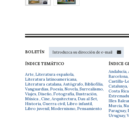
BOLETÍN
ÍNDICE TEMÁTICO
ÍNDICE 
Andalucía
,
Arte
,
Literatura española
,
Barcelona
,
Literatura latinoamericana
,
Castilla-L
Literatura catalana
,
Autógrafo
,
Bibliofilia
,
Catalunya
,
Vanguardias
,
Poesía
,
Novela
,
Surrealismo
,
Costa Rica
Viajes
,
Diseño
,
Fotografía
,
Ilustración
,
Extremadu
Música
,
Cine
,
Arquitectura
,
Dau al Set
,
Illes Balea
Historia
,
Guerra civil
,
Libro infantil
,
Murcia
,
Na
Libro juvenil
,
Modernismo
,
Pensamiento
Paraguay
,
Uruguay
,
V