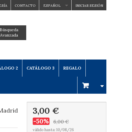
ERÍA
CONTACTO
ESPAÑOL
INICIAR SESIÓN
Búsqueda
Avanzada
ÁLOGO 2
CATÁLOGO 3
REGALO
3,00 €
Madrid
-50%
6,00 €
válido hasta: 10/08/26