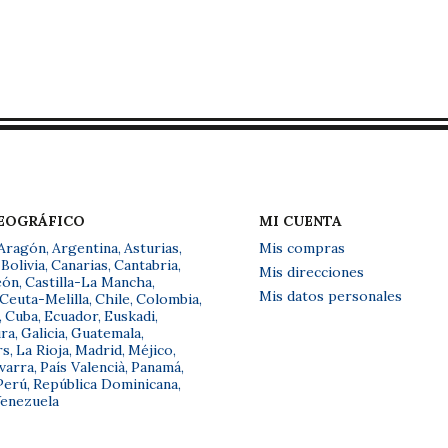
GEOGRÁFICO
MI CUENTA
Aragón
,
Argentina
,
Asturias
,
Mis compras
Bolivia
,
Canarias
,
Cantabria
,
Mis direcciones
eón
,
Castilla-La Mancha
,
Mis datos personales
Ceuta-Melilla
,
Chile
,
Colombia
,
,
Cuba
,
Ecuador
,
Euskadi
,
ra
,
Galicia
,
Guatemala
,
rs
,
La Rioja
,
Madrid
,
Méjico
,
varra
,
País Valencià
,
Panamá
,
Perú
,
República Dominicana
,
enezuela