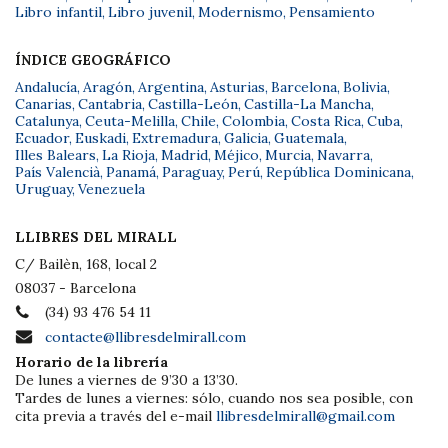
Libro infantil
,
Libro juvenil
,
Modernismo
,
Pensamiento
ÍNDICE GEOGRÁFICO
Andalucía
,
Aragón
,
Argentina
,
Asturias
,
Barcelona
,
Bolivia
,
Canarias
,
Cantabria
,
Castilla-León
,
Castilla-La Mancha
,
Catalunya
,
Ceuta-Melilla
,
Chile
,
Colombia
,
Costa Rica
,
Cuba
,
Ecuador
,
Euskadi
,
Extremadura
,
Galicia
,
Guatemala
,
Illes Balears
,
La Rioja
,
Madrid
,
Méjico
,
Murcia
,
Navarra
,
País Valencià
,
Panamá
,
Paraguay
,
Perú
,
República Dominicana
,
Uruguay
,
Venezuela
LLIBRES DEL MIRALL
C/ Bailèn, 168, local 2
08037 - Barcelona
(34) 93 476 54 11
contacte@llibresdelmirall.com
Horario de la librería
De lunes a viernes de 9’30 a 13’30.
Tardes de lunes a viernes: sólo, cuando nos sea posible, con
cita previa a través del e-mail
llibresdelmirall@gmail.com