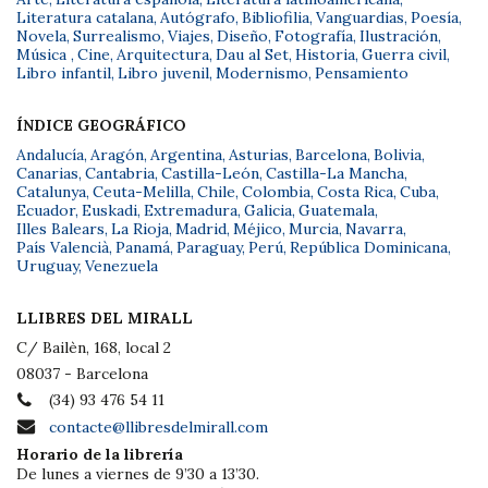
Literatura catalana
,
Autógrafo
,
Bibliofilia
,
Vanguardias
,
Poesía
,
Novela
,
Surrealismo
,
Viajes
,
Diseño
,
Fotografía
,
Ilustración
,
Música
,
Cine
,
Arquitectura
,
Dau al Set
,
Historia
,
Guerra civil
,
Libro infantil
,
Libro juvenil
,
Modernismo
,
Pensamiento
ÍNDICE GEOGRÁFICO
Andalucía
,
Aragón
,
Argentina
,
Asturias
,
Barcelona
,
Bolivia
,
Canarias
,
Cantabria
,
Castilla-León
,
Castilla-La Mancha
,
Catalunya
,
Ceuta-Melilla
,
Chile
,
Colombia
,
Costa Rica
,
Cuba
,
Ecuador
,
Euskadi
,
Extremadura
,
Galicia
,
Guatemala
,
Illes Balears
,
La Rioja
,
Madrid
,
Méjico
,
Murcia
,
Navarra
,
País Valencià
,
Panamá
,
Paraguay
,
Perú
,
República Dominicana
,
Uruguay
,
Venezuela
LLIBRES DEL MIRALL
C/ Bailèn, 168, local 2
08037 - Barcelona
(34) 93 476 54 11
contacte@llibresdelmirall.com
Horario de la librería
De lunes a viernes de 9’30 a 13’30.