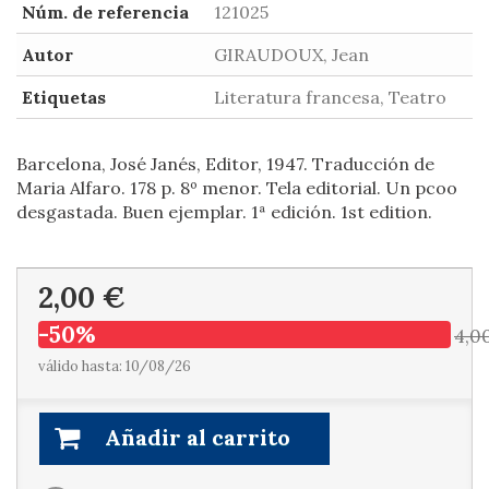
Núm. de referencia
121025
Autor
GIRAUDOUX, Jean
Etiquetas
Literatura francesa, Teatro
Barcelona, José Janés, Editor, 1947. Traducción de
Maria Alfaro. 178 p. 8º menor. Tela editorial. Un pcoo
desgastada. Buen ejemplar. 1ª edición. 1st edition.
2,00 €
-50%
4,0
válido hasta: 10/08/26
Añadir al carrito