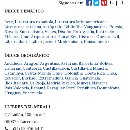
Síguenos en:
ÍNDICE TEMÁTICO
Arte
,
Literatura española
,
Literatura latinoamericana
,
Literatura catalana
,
Autógrafo
,
Bibliofilia
,
Vanguardias
,
Poesía
,
Novela
,
Surrealismo
,
Viajes
,
Diseño
,
Fotografía
,
Ilustración
,
Música
,
Cine
,
Arquitectura
,
Dau al Set
,
Historia
,
Guerra civil
,
Libro infantil
,
Libro juvenil
,
Modernismo
,
Pensamiento
ÍNDICE GEOGRÁFICO
Andalucía
,
Aragón
,
Argentina
,
Asturias
,
Barcelona
,
Bolivia
,
Canarias
,
Cantabria
,
Castilla-León
,
Castilla-La Mancha
,
Catalunya
,
Ceuta-Melilla
,
Chile
,
Colombia
,
Costa Rica
,
Cuba
,
Ecuador
,
Euskadi
,
Extremadura
,
Galicia
,
Guatemala
,
Illes Balears
,
La Rioja
,
Madrid
,
Méjico
,
Murcia
,
Navarra
,
País Valencià
,
Panamá
,
Paraguay
,
Perú
,
República Dominicana
,
Uruguay
,
Venezuela
LLIBRES DEL MIRALL
C/ Bailèn, 168, local 2
08037 - Barcelona
(34) 93 476 54 11