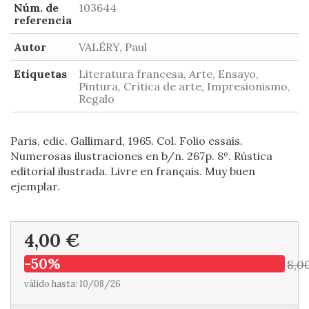
Núm. de
103644
referencia
Autor
VALÉRY, Paul
Etiquetas
Literatura francesa, Arte, Ensayo,
Pintura, Crítica de arte, Impresionismo,
Regalo
Paris, edic. Gallimard, 1965. Col. Folio essais.
Numerosas ilustraciones en b/n. 267p. 8º. Rústica
editorial ilustrada. Livre en français. Muy buen
ejemplar.
4,00 €
-50%
8,0
válido hasta: 10/08/26