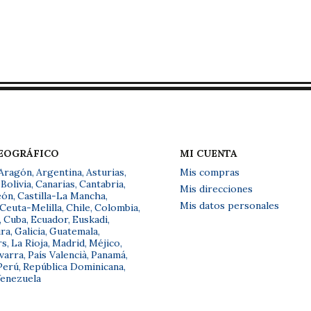
GEOGRÁFICO
MI CUENTA
Aragón
,
Argentina
,
Asturias
,
Mis compras
Bolivia
,
Canarias
,
Cantabria
,
Mis direcciones
eón
,
Castilla-La Mancha
,
Mis datos personales
Ceuta-Melilla
,
Chile
,
Colombia
,
,
Cuba
,
Ecuador
,
Euskadi
,
ra
,
Galicia
,
Guatemala
,
rs
,
La Rioja
,
Madrid
,
Méjico
,
varra
,
País Valencià
,
Panamá
,
Perú
,
República Dominicana
,
enezuela