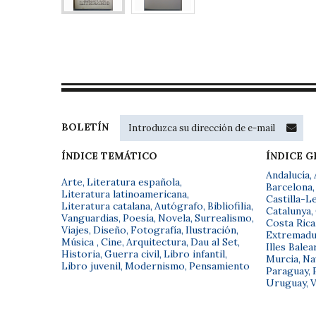
BOLETÍN
ÍNDICE TEMÁTICO
ÍNDICE 
Andalucía
,
Arte
,
Literatura española
,
Barcelona
,
Literatura latinoamericana
,
Castilla-L
Literatura catalana
,
Autógrafo
,
Bibliofilia
,
Catalunya
,
Vanguardias
,
Poesía
,
Novela
,
Surrealismo
,
Costa Rica
Viajes
,
Diseño
,
Fotografía
,
Ilustración
,
Extremadu
Música
,
Cine
,
Arquitectura
,
Dau al Set
,
Illes Balea
Historia
,
Guerra civil
,
Libro infantil
,
Murcia
,
Na
Libro juvenil
,
Modernismo
,
Pensamiento
Paraguay
,
Uruguay
,
V