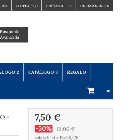
ERÍA
CONTACTO
ESPAÑOL
INICIAR SESIÓN
Búsqueda
Avanzada
ÁLOGO 2
CATÁLOGO 3
REGALO
7,50 €
O -
-50%
15,00 €
válido hasta: 16/08/26