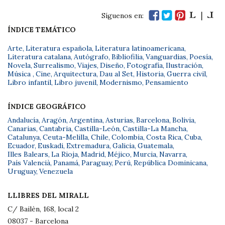
Síguenos en:
ÍNDICE TEMÁTICO
Arte
,
Literatura española
,
Literatura latinoamericana
,
Literatura catalana
,
Autógrafo
,
Bibliofilia
,
Vanguardias
,
Poesía
,
Novela
,
Surrealismo
,
Viajes
,
Diseño
,
Fotografía
,
Ilustración
,
Música
,
Cine
,
Arquitectura
,
Dau al Set
,
Historia
,
Guerra civil
,
Libro infantil
,
Libro juvenil
,
Modernismo
,
Pensamiento
ÍNDICE GEOGRÁFICO
Andalucía
,
Aragón
,
Argentina
,
Asturias
,
Barcelona
,
Bolivia
,
Canarias
,
Cantabria
,
Castilla-León
,
Castilla-La Mancha
,
Catalunya
,
Ceuta-Melilla
,
Chile
,
Colombia
,
Costa Rica
,
Cuba
,
Ecuador
,
Euskadi
,
Extremadura
,
Galicia
,
Guatemala
,
Illes Balears
,
La Rioja
,
Madrid
,
Méjico
,
Murcia
,
Navarra
,
País Valencià
,
Panamá
,
Paraguay
,
Perú
,
República Dominicana
,
Uruguay
,
Venezuela
LLIBRES DEL MIRALL
C/ Bailèn, 168, local 2
08037 - Barcelona