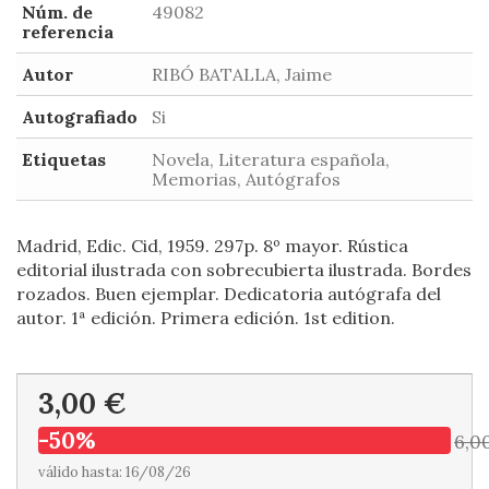
Núm. de
49082
referencia
Autor
RIBÓ BATALLA, Jaime
Autografiado
Si
Etiquetas
Novela, Literatura española,
Memorias, Autógrafos
Madrid, Edic. Cid, 1959. 297p. 8º mayor. Rústica
editorial ilustrada con sobrecubierta ilustrada. Bordes
rozados. Buen ejemplar. Dedicatoria autógrafa del
autor. 1ª edición. Primera edición. 1st edition.
3,00 €
-50%
6,0
válido hasta: 16/08/26