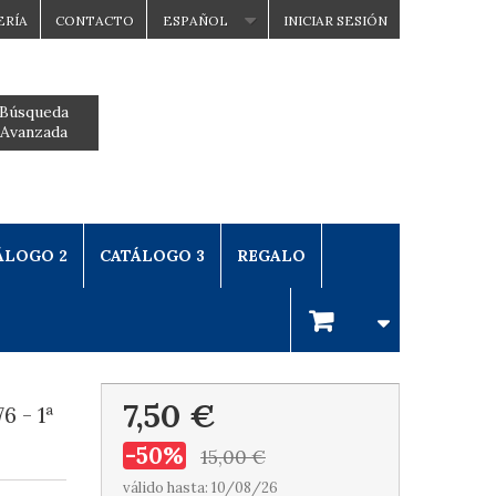
ERÍA
CONTACTO
ESPAÑOL
INICIAR SESIÓN
Búsqueda
Avanzada
ÁLOGO 2
CATÁLOGO 3
REGALO
7,50 €
 - 1ª
-50%
15,00 €
válido hasta: 10/08/26