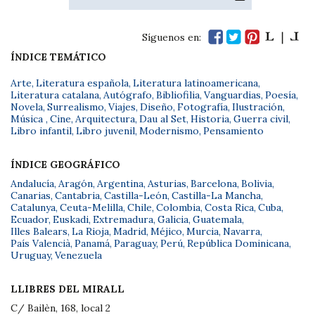
Síguenos en:
ÍNDICE TEMÁTICO
Arte
,
Literatura española
,
Literatura latinoamericana
,
Literatura catalana
,
Autógrafo
,
Bibliofilia
,
Vanguardias
,
Poesía
,
Novela
,
Surrealismo
,
Viajes
,
Diseño
,
Fotografía
,
Ilustración
,
Música
,
Cine
,
Arquitectura
,
Dau al Set
,
Historia
,
Guerra civil
,
Libro infantil
,
Libro juvenil
,
Modernismo
,
Pensamiento
ÍNDICE GEOGRÁFICO
Andalucía
,
Aragón
,
Argentina
,
Asturias
,
Barcelona
,
Bolivia
,
Canarias
,
Cantabria
,
Castilla-León
,
Castilla-La Mancha
,
Catalunya
,
Ceuta-Melilla
,
Chile
,
Colombia
,
Costa Rica
,
Cuba
,
Ecuador
,
Euskadi
,
Extremadura
,
Galicia
,
Guatemala
,
Illes Balears
,
La Rioja
,
Madrid
,
Méjico
,
Murcia
,
Navarra
,
País Valencià
,
Panamá
,
Paraguay
,
Perú
,
República Dominicana
,
Uruguay
,
Venezuela
LLIBRES DEL MIRALL
C/ Bailèn, 168, local 2