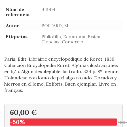
Núm. de
94904
referencia
Autor
BOITARD, M
Etiquetas
Bibliofília, Economía, Física,
Ciencias, Comercio
Paris, Edit. Librairie encyclopèdique de Roret, 1839.
Colección Encyclopèdie Roret. Algunas ilustraciones
en b/n. Algun desplegable ilustrado. 334 p. 8º menor.
Holandesa con lomo de piel algo rozado. Dorados y
hierros en el lomo. Ex libris. Buen ejemplar. Livre en
français.
60,00 €
-50%
120