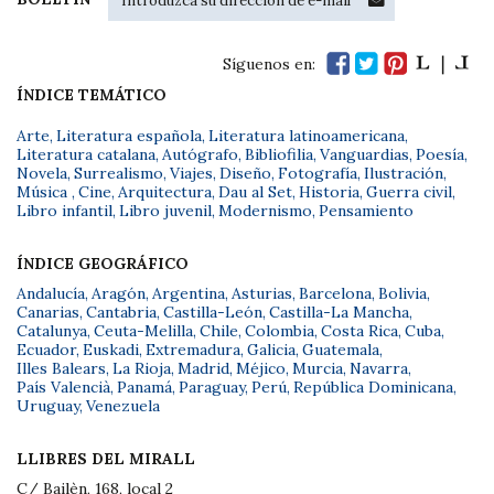
Síguenos en:
ÍNDICE TEMÁTICO
Arte
,
Literatura española
,
Literatura latinoamericana
,
Literatura catalana
,
Autógrafo
,
Bibliofilia
,
Vanguardias
,
Poesía
,
Novela
,
Surrealismo
,
Viajes
,
Diseño
,
Fotografía
,
Ilustración
,
Música
,
Cine
,
Arquitectura
,
Dau al Set
,
Historia
,
Guerra civil
,
Libro infantil
,
Libro juvenil
,
Modernismo
,
Pensamiento
ÍNDICE GEOGRÁFICO
Andalucía
,
Aragón
,
Argentina
,
Asturias
,
Barcelona
,
Bolivia
,
Canarias
,
Cantabria
,
Castilla-León
,
Castilla-La Mancha
,
Catalunya
,
Ceuta-Melilla
,
Chile
,
Colombia
,
Costa Rica
,
Cuba
,
Ecuador
,
Euskadi
,
Extremadura
,
Galicia
,
Guatemala
,
Illes Balears
,
La Rioja
,
Madrid
,
Méjico
,
Murcia
,
Navarra
,
País Valencià
,
Panamá
,
Paraguay
,
Perú
,
República Dominicana
,
Uruguay
,
Venezuela
LLIBRES DEL MIRALL
C/ Bailèn, 168, local 2