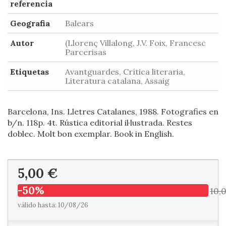
referencia
Geografia
Balears
Autor
(Llorenç Villalong, J.V. Foix, Francesc
Parcerisas
Etiquetas
Avantguardes, Crítica literaria,
Literatura catalana, Assaig
Barcelona, Ins. Lletres Catalanes, 1988. Fotografies en
b/n. 118p. 4t. Rústica editorial il·lustrada. Restes
doblec. Molt bon exemplar. Book in English.
5,00 €
-50%
10,
válido hasta: 10/08/26