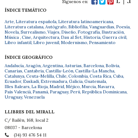
Síguenos en:
ÍNDICE TEMÁTICO
Arte
,
Literatura española
,
Literatura latinoamericana
,
Literatura catalana
,
Autógrafo
,
Bibliofilia
,
Vanguardias
,
Poesía
,
Novela
,
Surrealismo
,
Viajes
,
Diseño
,
Fotografía
,
Ilustración
,
Música
,
Cine
,
Arquitectura
,
Dau al Set
,
Historia
,
Guerra civil
,
Libro infantil
,
Libro juvenil
,
Modernismo
,
Pensamiento
ÍNDICE GEOGRÁFICO
Andalucía
,
Aragón
,
Argentina
,
Asturias
,
Barcelona
,
Bolivia
,
Canarias
,
Cantabria
,
Castilla-León
,
Castilla-La Mancha
,
Catalunya
,
Ceuta-Melilla
,
Chile
,
Colombia
,
Costa Rica
,
Cuba
,
Ecuador
,
Euskadi
,
Extremadura
,
Galicia
,
Guatemala
,
Illes Balears
,
La Rioja
,
Madrid
,
Méjico
,
Murcia
,
Navarra
,
País Valencià
,
Panamá
,
Paraguay
,
Perú
,
República Dominicana
,
Uruguay
,
Venezuela
LLIBRES DEL MIRALL
C/ Bailèn, 168, local 2
08037 - Barcelona
(34) 93 476 54 11