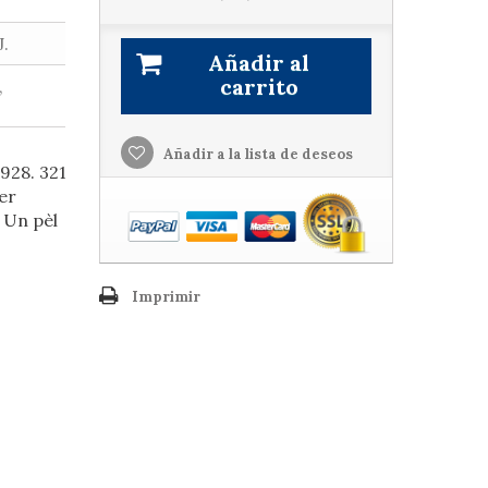
.
Añadir al
carrito
,
Añadir a la lista de deseos
1928. 321
er
. Un pèl
Imprimir