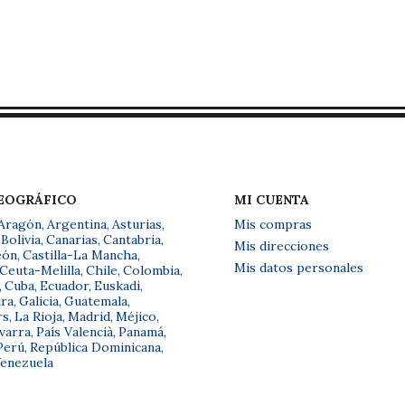
GEOGRÁFICO
MI CUENTA
Aragón
,
Argentina
,
Asturias
,
Mis compras
Bolivia
,
Canarias
,
Cantabria
,
Mis direcciones
eón
,
Castilla-La Mancha
,
Mis datos personales
Ceuta-Melilla
,
Chile
,
Colombia
,
,
Cuba
,
Ecuador
,
Euskadi
,
ra
,
Galicia
,
Guatemala
,
rs
,
La Rioja
,
Madrid
,
Méjico
,
varra
,
País Valencià
,
Panamá
,
Perú
,
República Dominicana
,
enezuela