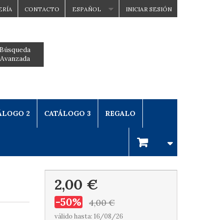
ERÍA
CONTACTO
ESPAÑOL
INICIAR SESIÓN
Búsqueda
Avanzada
ÁLOGO 2
CATÁLOGO 3
REGALO
2,00 €
-50%
4,00 €
válido hasta: 16/08/26