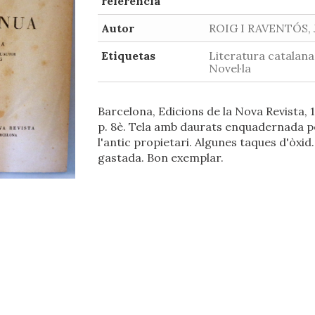
referencia
Autor
ROIG I RAVENTÓS, J
Etiquetas
Literatura catalana
Novel·la
Barcelona, Edicions de la Nova Revista, 
p. 8è. Tela amb daurats enquadernada p
l'antic propietari. Algunes taques d'òxid
gastada. Bon exemplar.