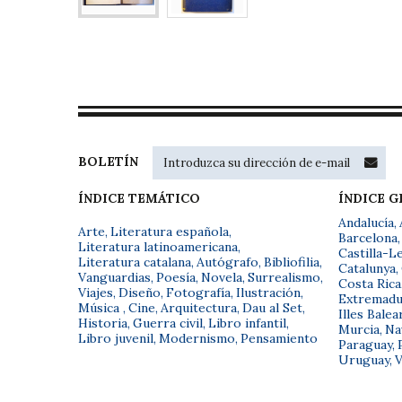
BOLETÍN
ÍNDICE TEMÁTICO
ÍNDICE 
Andalucía
,
Arte
,
Literatura española
,
Barcelona
,
Literatura latinoamericana
,
Castilla-L
Literatura catalana
,
Autógrafo
,
Bibliofilia
,
Catalunya
,
Vanguardias
,
Poesía
,
Novela
,
Surrealismo
,
Costa Rica
Viajes
,
Diseño
,
Fotografía
,
Ilustración
,
Extremadu
Música
,
Cine
,
Arquitectura
,
Dau al Set
,
Illes Balea
Historia
,
Guerra civil
,
Libro infantil
,
Murcia
,
Na
Libro juvenil
,
Modernismo
,
Pensamiento
Paraguay
,
Uruguay
,
V