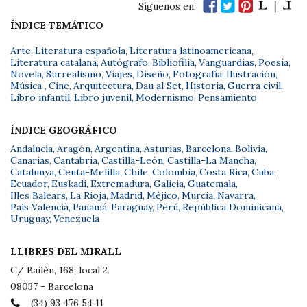
Síguenos en:
ÍNDICE TEMÁTICO
Arte
,
Literatura española
,
Literatura latinoamericana
,
Literatura catalana
,
Autógrafo
,
Bibliofilia
,
Vanguardias
,
Poesía
,
Novela
,
Surrealismo
,
Viajes
,
Diseño
,
Fotografía
,
Ilustración
,
Música
,
Cine
,
Arquitectura
,
Dau al Set
,
Historia
,
Guerra civil
,
Libro infantil
,
Libro juvenil
,
Modernismo
,
Pensamiento
ÍNDICE GEOGRÁFICO
Andalucía
,
Aragón
,
Argentina
,
Asturias
,
Barcelona
,
Bolivia
,
Canarias
,
Cantabria
,
Castilla-León
,
Castilla-La Mancha
,
Catalunya
,
Ceuta-Melilla
,
Chile
,
Colombia
,
Costa Rica
,
Cuba
,
Ecuador
,
Euskadi
,
Extremadura
,
Galicia
,
Guatemala
,
Illes Balears
,
La Rioja
,
Madrid
,
Méjico
,
Murcia
,
Navarra
,
País Valencià
,
Panamá
,
Paraguay
,
Perú
,
República Dominicana
,
Uruguay
,
Venezuela
LLIBRES DEL MIRALL
C/ Bailèn, 168, local 2
08037 - Barcelona
(34) 93 476 54 11