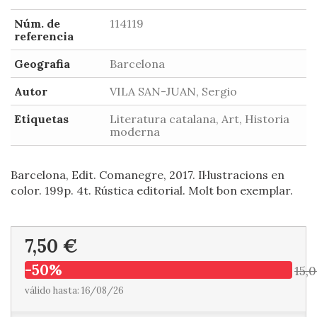
Núm. de
114119
referencia
Geografia
Barcelona
Autor
VILA SAN-JUAN, Sergio
Etiquetas
Literatura catalana, Art, Historia
moderna
Barcelona, Edit. Comanegre, 2017. Il·lustracions en
color. 199p. 4t. Rústica editorial. Molt bon exemplar.
7,50 €
-50%
15,
válido hasta: 16/08/26